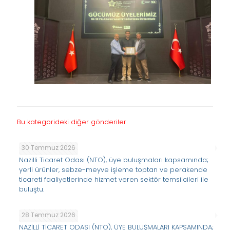
Bu kategorideki diğer gönderiler
30 Temmuz 2026
Nazilli Ticaret Odası (NTO), üye buluşmaları kapsamında;
yerli ürünler, sebze-meyve işleme toptan ve perakende
ticareti faaliyetlerinde hizmet veren sektör temsilcileri ile
buluştu.
28 Temmuz 2026
NAZİLLİ TİCARET ODASI (NTO), ÜYE BULUŞMALARI KAPSAMINDA;