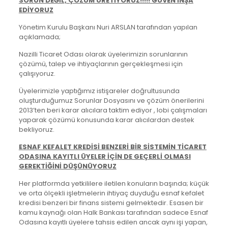
SORUN DEĞİL, ÇÖZÜM ÜRETİYORUZ!!!!! GÜVEN İNŞA
EDİYORUZ
Yönetim Kurulu Başkanı Nuri ARSLAN tarafından yapılan
açıklamada;
Nazilli Ticaret Odası olarak üyelerimizin sorunlarının
çözümü, talep ve ihtiyaçlarının gerçekleşmesi için
çalışıyoruz.
Üyelerimizle yaptığımız istişareler doğrultusunda
oluşturduğumuz Sorunlar Dosyasını ve çözüm önerilerini
2013’ten beri karar alıcılara taktim ediyor , lobi çalışmaları
yaparak çözümü konusunda karar alıcılardan destek
bekliyoruz.
ESNAF KEFALET KREDİSİ BENZERİ BİR SİSTEMİN TİCARET
ODASINA KAYITLI ÜYELER İÇİN DE GEÇERLİ OLMASI
GEREKTİĞİNİ DÜŞÜNÜYORUZ
Her platformda yetkililere iletilen konuların başında; küçük
ve orta ölçekli işletmelerin ihtiyaç duyduğu esnaf kefalet
kredisi benzeri bir finans sistemi gelmektedir. Esasen bir
kamu kaynağı olan Halk Bankası tarafından sadece Esnaf
Odasına kayıtlı üyelere tahsis edilen ancak aynı işi yapan,