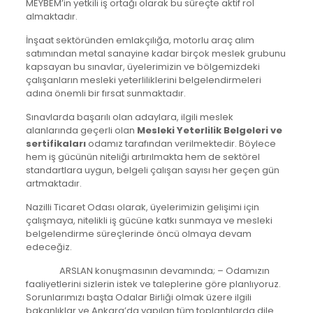
MEYBEM’in yetkili iş ortağı olarak bu süreçte aktif rol
almaktadır.
İnşaat sektöründen emlakçılığa, motorlu araç alım
satımından metal sanayine kadar birçok meslek grubunu
kapsayan bu sınavlar, üyelerimizin ve bölgemizdeki
çalışanların mesleki yeterliliklerini belgelendirmeleri
adına önemli bir fırsat sunmaktadır.
Sınavlarda başarılı olan adaylara, ilgili meslek
alanlarında geçerli olan
Mesleki Yeterlilik Belgeleri ve
sertifikaları
odamız tarafından verilmektedir. Böylece
hem iş gücünün niteliği artırılmakta hem de sektörel
standartlara uygun, belgeli çalışan sayısı her geçen gün
artmaktadır.
Nazilli Ticaret Odası olarak, üyelerimizin gelişimi için
çalışmaya, nitelikli iş gücüne katkı sunmaya ve mesleki
belgelendirme süreçlerinde öncü olmaya devam
edeceğiz.
ARSLAN konuşmasının devamında; – Odamızın
faaliyetlerini sizlerin istek ve taleplerine göre planlıyoruz.
Sorunlarımızı başta Odalar Birliği olmak üzere ilgili
bakanlıklar ve Ankara’da yapılan tüm toplantılarda dile