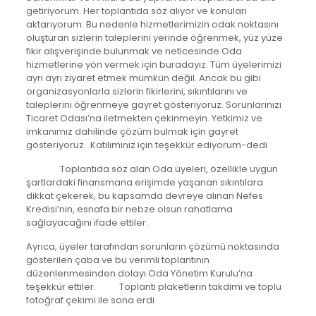
getiriyorum. Her toplantıda söz alıyor ve konuları
aktarıyorum. Bu nedenle hizmetlerimizin odak noktasını
oluşturan sizlerin taleplerini yerinde öğrenmek, yüz yüze
fikir alışverişinde bulunmak ve neticesinde Oda
hizmetlerine yön vermek için buradayız. Tüm üyelerimizi
ayrı ayrı ziyaret etmek mümkün değil. Ancak bu gibi
organizasyonlarla sizlerin fikirlerini, sıkıntılarını ve
taleplerini öğrenmeye gayret gösteriyoruz. Sorunlarınızı
Ticaret Odası’na iletmekten çekinmeyin. Yetkimiz ve
imkanımız dahilinde çözüm bulmak için gayret
gösteriyoruz. Katılımınız için teşekkür ediyorum-dedi
Toplantıda söz alan Oda üyeleri, özellikle uygun
şartlardaki finansmana erişimde yaşanan sıkıntılara
dikkat çekerek, bu kapsamda devreye alınan Nefes
Kredisi’nin, esnafa bir nebze olsun rahatlama
sağlayacağını ifade ettiler.
Ayrıca, üyeler tarafından sorunların çözümü noktasında
gösterilen çaba ve bu verimli toplantının
düzenlenmesinden dolayı Oda Yönetim Kurulu’na
teşekkür ettiler. Toplantı plaketlerin takdimi ve toplu
fotoğraf çekimi ile sona erdi