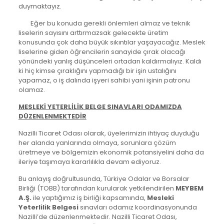
duymaktayız.
Eğer bu konuda gerekli önlemleri almaz ve teknik
liselerin sayısını arttırmazsak gelecekte üretim
konusunda çok daha büyük sıkıntılar yaşayacağız. Meslek
liselerine giden öğrencilerin sanayide çırak olacağı
yönündeki yanlış düşünceleri ortadan kaldırmalıyız. Kaldı
ki hiç kimse çıraklığını yapmadığı bir işin ustalığını
yapamaz, o iş dalında işyeri sahibi yani işinin patronu
olamaz.
MESLEKİ YETERLİLİK BELGE SINAVLARI ODAMIZDA
DÜZENLENMEKTEDİR
Nazilli Ticaret Odası olarak, üyelerimizin ihtiyaç duyduğu
her alanda yanlarında olmaya, sorunlara çözüm
üretmeye ve bölgemizin ekonomik potansiyelini daha da
ileriye taşımaya kararlılıkla devam ediyoruz.
Bu anlayış doğrultusunda, Türkiye Odalar ve Borsalar
Birliği (TOBB) tarafından kurularak yetkilendirilen
MEYBEM
A.Ş.
ile yaptığımız iş birliği kapsamında,
Mesleki
Yeterlilik Belgesi
sınavları odamız koordinasyonunda
Nazilli’de düzenlenmektedir. Nazilli Ticaret Odası,