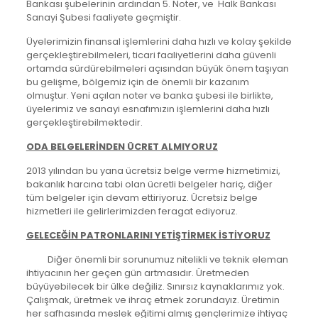
Bankası şubelerinin ardından 5. Noter, ve Halk Bankası
Sanayi Şubesi faaliyete geçmiştir.
Üyelerimizin finansal işlemlerini daha hızlı ve kolay şekilde
gerçekleştirebilmeleri, ticari faaliyetlerini daha güvenli
ortamda sürdürebilmeleri açısından büyük önem taşıyan
bu gelişme, bölgemiz için de önemli bir kazanım
olmuştur. Yeni açılan noter ve banka şubesi ile birlikte,
üyelerimiz ve sanayi esnafımızın işlemlerini daha hızlı
gerçekleştirebilmektedir.
ODA BELGELERİNDEN ÜCRET ALMIYORUZ
2013 yılından bu yana ücretsiz belge verme hizmetimizi,
bakanlık harcına tabi olan ücretli belgeler hariç, diğer
tüm belgeler için devam ettiriyoruz. Ücretsiz belge
hizmetleri ile gelirlerimizden feragat ediyoruz.
GELECEĞİN PATRONLARINI YETİŞTİRMEK İSTİYORUZ
Diğer önemli bir sorunumuz nitelikli ve teknik eleman
ihtiyacının her geçen gün artmasıdır. Üretmeden
büyüyebilecek bir ülke değiliz. Sınırsız kaynaklarımız yok.
Çalışmak, üretmek ve ihraç etmek zorundayız. Üretimin
her safhasında meslek eğitimi almış gençlerimize ihtiyaç