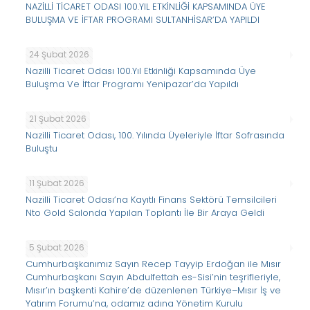
NAZİLLİ TİCARET ODASI 100.YIL ETKİNLİĞİ KAPSAMINDA ÜYE
BULUŞMA VE İFTAR PROGRAMI SULTANHİSAR’DA YAPILDI
24 Şubat 2026
Nazilli Ticaret Odası 100.Yıl Etkinliği Kapsamında Üye
Buluşma Ve İftar Programı Yenipazar’da Yapıldı
21 Şubat 2026
Nazilli Ticaret Odası, 100. Yılında Üyeleriyle İftar Sofrasında
Buluştu
11 Şubat 2026
Nazilli Ticaret Odası’na Kayıtlı Finans Sektörü Temsilcileri
Nto Gold Salonda Yapılan Toplantı İle Bir Araya Geldi
5 Şubat 2026
Cumhurbaşkanımız Sayın Recep Tayyip Erdoğan ile Mısır
Cumhurbaşkanı Sayın Abdulfettah es-Sisi’nin teşrifleriyle,
Mısır’ın başkenti Kahire’de düzenlenen Türkiye–Mısır İş ve
Yatırım Forumu’na, odamız adına Yönetim Kurulu