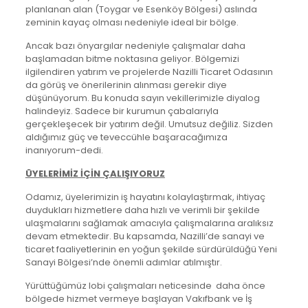
planlanan alan (Toygar ve Esenköy Bölgesi) aslında
zeminin kayaç olması nedeniyle ideal bir bölge.
Ancak bazı önyargılar nedeniyle çalışmalar daha
başlamadan bitme noktasına geliyor. Bölgemizi
ilgilendiren yatırım ve projelerde Nazilli Ticaret Odasının
da görüş ve önerilerinin alınması gerekir diye
düşünüyorum. Bu konuda sayın vekillerimizle diyalog
halindeyiz. Sadece bir kurumun çabalarıyla
gerçekleşecek bir yatırım değil. Umutsuz değiliz. Sizden
aldığımız güç ve teveccühle başaracağımıza
inanıyorum-dedi.
ÜYELERİMİZ İÇİN ÇALIŞIYORUZ
Odamız, üyelerimizin iş hayatını kolaylaştırmak, ihtiyaç
duydukları hizmetlere daha hızlı ve verimli bir şekilde
ulaşmalarını sağlamak amacıyla çalışmalarına aralıksız
devam etmektedir. Bu kapsamda, Nazilli’de sanayi ve
ticaret faaliyetlerinin en yoğun şekilde sürdürüldüğü Yeni
Sanayi Bölgesi’nde önemli adımlar atılmıştır.
Yürüttüğümüz lobi çalışmaları neticesinde daha önce
bölgede hizmet vermeye başlayan Vakıfbank ve İş