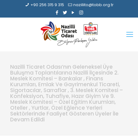
+90 256 315 9 315
nazillito@tobb.org.tr
Nazilli Ticaret Odası’nın Geleneksel Üye
Buluşma Toplantılarına Nazilli İlçesinde 2.
Meslek Komitesi – Bankalar , Finans
Kurumları, Emlak Ve Gayrimenkul Ticareti,
Sigortacılar, Sarraflar , 3. Meslek Komitesi –
Konfeksiyon, Tuhafiye, Hazır Giyim Ve 9.
Meslek Komitesi – Özel Eğitim Kurumları,
Oteller , Yurtlar, Özel Eğlence Yerleri
Sektörlerinde Faaliyet Gösteren Üyeler İle
Devam Edildi