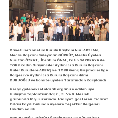
Davetliler Yönetim Kurulu Başkanı Nuri ARSLAN,
Meclis Başkanı Süleyman GÜRBÜZ, Meclis Üyeleri
Nurittin ÖZKAT , İbrahim ÖNAL, Fatih SARPKAYA ile
TOBB Kadın Girişimciler Aydın İcra Kurulu Başkanı
Güler Kurudere AKBAŞ ve TOBB Genç Girşimciler Ege
Bölgesi ve Aydın İcra Kurulu Başkanı Hilmi
DURUOĞLU ve komite üyeleri Tarafından Karşılandı
Her yıl geleneksel olarak organize edilen üye
buluşma toplantısında; 2. , 3. Ve 9. Meslek
grubunda 10 yıl üzerinde faaliyet gösteren Ticaret
Odası kaydı bulunan üyelere Teşekkür Belgeleri
takdim edildi.