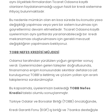
aynı ölçekteki firmalardan Ticaret Odasına kayıtlı
olanların faydalanamadığı uygun faizli bir kredi sistemine
ihtiyaç bulunmaktadır.
Bu nedenle mümkün olan en kısa sürede bu konuda yasa
değişikliği yapılması veya yeni bir sistem kurulması için
gayretlerimiz devam etmektedir. Ticaret Odasına kayıtlı
üyelerimizin aynı şartlarda yararlanabileceği bir kredi
mekanizması oluşturulmasını için gerekli mevzuat
değişikliğinin yapılmasını bekliyoruz.
TOBB NEFES KREDİSİ MÜJDESİ
Odamız tarafından yürütülen yoğun girişimler sonuç
verdi. Üyelerimizden gelen talepler doğrultusunda,
finansmana erişim konusundaki sıkıntılar defalarca üst
kuruluşumuz TOBB’a iletilmiş ve çözüm yolları için ısrarlı
takiplerimiz sürdürülmüştür.
Bu kapsamda, üyelerimizin beklediği
TOBB Nefes
Kredisi
talebi olumlu sonuçlanmıştır.
Türkiye Odalar ve Borsalar Birliği (TOBB) öncülüğünde,
Kredi Garanti Fonu (KGF) iş birliği ve 7 banka desteğiyle