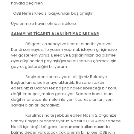
hayata geçirilen
TOBB Nefes Kredisi başvuruları başlamıştır.
Üyelerimize hayırlı olmasını dileriz.
SANAYİ VE TİCARET ALANI İHTİYACIMIZ VAR
Bölgemizin sanayi ve ticaret alanı ihtiyacı var.
Kendi sermayesi ile yatırım yapmak isteyen girişimciye
yer gösteremiyoruz. Belediye Başkanımızın da bizimle
aynı düşünceleri paylaştığını ve bu sorunu çözmek için
gayret gösterdiğini biliyorum.
Seçimden sonra ziyaret ettiğimiz Belediye
Başkanlarına bu konuyu aktardık. Bu sorun takdir
edersiniz ki Odanın tek başına halledebileceği bir konu
değil. İmar çalışmaları gerekiyor. Sadece konut alanı
değil imar düzenlemeleri ile yeni ticaret alanları, yeni
sanayi alanları açmalıyız.
Kurulmasına teşebbüs edilen Nazilli 2.Organize
Sanayi Bölgesini önemsiyoruz. Nazilli 2.OSB Alanı sadece
Nazilli için değil bölgenin tamamının kalkınmasında
katma değer yaratacak çok önemli bir proje. OSB için