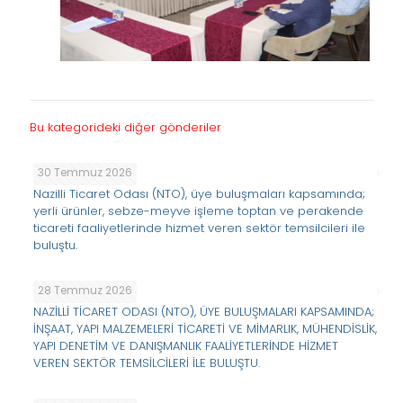
Bu kategorideki diğer gönderiler
30 Temmuz 2026
Nazilli Ticaret Odası (NTO), üye buluşmaları kapsamında;
yerli ürünler, sebze-meyve işleme toptan ve perakende
ticareti faaliyetlerinde hizmet veren sektör temsilcileri ile
buluştu.
28 Temmuz 2026
NAZİLLİ TİCARET ODASI (NTO), ÜYE BULUŞMALARI KAPSAMINDA;
İNŞAAT, YAPI MALZEMELERİ TİCARETİ VE MİMARLIK, MÜHENDİSLİK,
YAPI DENETİM VE DANIŞMANLIK FAALİYETLERİNDE HİZMET
VEREN SEKTÖR TEMSİLCİLERİ İLE BULUŞTU.