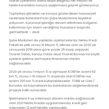
olarak üyelerimiz adına tespit ettiğimiz her ihtiyacı ve
talebi kararlılıkla sonuca ulaştırmaya gayret gösteriyoruz.
Toplantıya iştirakleri ve konuya gösterdikleri hassasiyet
nedeniyle Bankalarımızın Şube Müdürlerine teşekkür
ediyorum. Kurumsal işbirliğin devam ettirilmesi bölgenin
kalkınması için önem verdiğimiz hususların başında
gelmektedir – dedi
Şube Müdürleri de yaptıkları açıklamalarda; Nefes Kredi
Paketi ile yıllık cirosu 10 Milyon TL altında olan ve 2020 yılı
cirosunda 2019 yılına göre yüzde 25 kayıp yaşayan;
Ticaret Odası, Sanayi Odası veya Ticaret Borsası’na kayıtlı
üyelere işletme sermayesi finansman imkânı
sağlanacaktır.
2020 yılı cirosu 1 milyon TL’yi aşmayan KOBİ’ler azami 50
bin TL, cirosu 1-10 milyon TL arasında olan KOBİ’ler ise
azami 200 bin TL kredi kullanabilecektir. TOBB ve Oda /
Borsalar da kaynaklarını bu bankalarda değerlendirerek
projeye katkı sunacaktır.
İşletmelere 6 ay ödemesiz dönem imkânı sağlanacak
olan 2021 Nefes Kredisi uygulamasında, kredi geri
ödemeleri 12 eşit taksitte yapılacaktır.