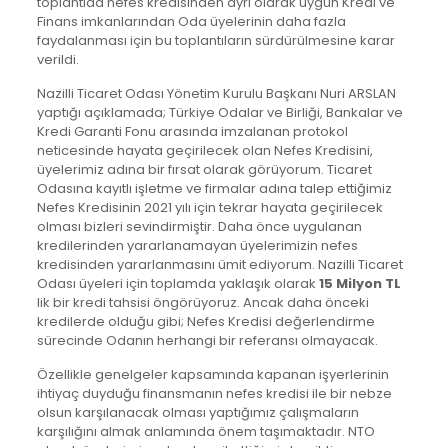
toplantıda nefes kredisinden ayrı olarak uygun Kredi ve
Finans imkanlarından Oda üyelerinin daha fazla
faydalanması için bu toplantıların sürdürülmesine karar
verildi.
Nazilli Ticaret Odası Yönetim Kurulu Başkanı Nuri ARSLAN
yaptığı açıklamada; Türkiye Odalar ve Birliği, Bankalar ve
Kredi Garanti Fonu arasında imzalanan protokol
neticesinde hayata geçirilecek olan Nefes Kredisini,
üyelerimiz adına bir fırsat olarak görüyorum. Ticaret
Odasına kayıtlı işletme ve firmalar adına talep ettiğimiz
Nefes Kredisinin 2021 yılı için tekrar hayata geçirilecek
olması bizleri sevindirmiştir. Daha önce uygulanan
kredilerinden yararlanamayan üyelerimizin nefes
kredisinden yararlanmasını ümit ediyorum. Nazilli Ticaret
Odası üyeleri için toplamda yaklaşık olarak
15 Milyon TL
lik bir kredi tahsisi öngörüyoruz. Ancak daha önceki
kredilerde olduğu gibi; Nefes Kredisi değerlendirme
sürecinde Odanın herhangi bir referansı olmayacak.
Özellikle genelgeler kapsamında kapanan işyerlerinin
ihtiyaç duyduğu finansmanın nefes kredisi ile bir nebze
olsun karşılanacak olması yaptığımız çalışmaların
karşılığını almak anlamında önem taşımaktadır. NTO