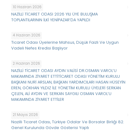
10 Haziran 2026
NAZİLLİ TİCARET ODASI 2026 YILI ÜYE BULUŞMA
TOPLANTILARININ İLKİ YENİPAZAR’DA YAPILDI
4 Haziran 2026
Ticaret Odası Üyelerine Mahsus, Düşük Faizli Ve Uygun
Vadeli Nefes Kredisi Başlıyor
2 Haziran 2026
NAZİLLİ TİCARET ODASI AYDIN VALİSİ DR.OSMAN VAROL’U
MAKAMINDA ZİYARET ETTİTİCARET ODASI YÖNETİM KURULU
BAŞKANI NURİ ARSLAN, BAŞKAN YARDIMCILARI HASAN HÜSEYİN
EREN, GÖKHAN YILDIZ İLE YÖNETİM KURULU ÜYELERİ SERKAN
ÇELEN, ALİ AYDIN VE SERKAN SAYGILI OSMAN VAROL’U
MAKAMINDA ZİYARET ETTİLER
21 Mayıs 2026
Nazilli Ticaret Odası, Türkiye Odalar Ve Borsalar Birliği 82.
Genel Kurulunda Gövde Gösterisi Yaptı