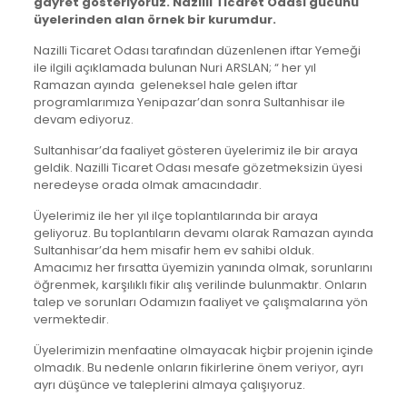
gayret gösteriyoruz. Nazilli Ticaret Odası gücünü
üyelerinden alan örnek bir kurumdur.
Nazilli Ticaret Odası tarafından düzenlenen iftar Yemeği
ile ilgili açıklamada bulunan Nuri ARSLAN; “ her yıl
Ramazan ayında geleneksel hale gelen iftar
programlarımıza Yenipazar’dan sonra Sultanhisar ile
devam ediyoruz.
Sultanhisar’da faaliyet gösteren üyelerimiz ile bir araya
geldik. Nazilli Ticaret Odası mesafe gözetmeksizin üyesi
neredeyse orada olmak amacındadır.
Üyelerimiz ile her yıl ilçe toplantılarında bir araya
geliyoruz. Bu toplantıların devamı olarak Ramazan ayında
Sultanhisar’da hem misafir hem ev sahibi olduk.
Amacımız her fırsatta üyemizin yanında olmak, sorunlarını
öğrenmek, karşılıklı fikir alış verilinde bulunmaktır. Onların
talep ve sorunları Odamızın faaliyet ve çalışmalarına yön
vermektedir.
Üyelerimizin menfaatine olmayacak hiçbir projenin içinde
olmadık. Bu nedenle onların fikirlerine önem veriyor, ayrı
ayrı düşünce ve taleplerini almaya çalışıyoruz.