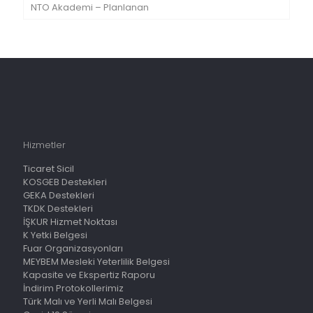
NTO Akademi – Planlanan
Hizmetler
Ticaret Sicil
KOSGEB Destekleri
GEKA Destekleri
TKDK Destekleri
İŞKUR Hizmet Noktası
K Yetki Belgesi
Fuar Organizasyonları
MEYBEM Mesleki Yeterlilik Belgesi
Kapasite ve Ekspertiz Raporu
İndirim Protokollerimiz
Türk Malı ve Yerli Malı Belgesi