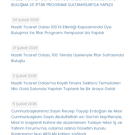
BULUŞMA VE İFTAR PROGRAMI SULTANHİSAR’DA YAPILDI
24 Şubat 2026
Nazilli Ticaret Odası 100.Yıl Etkinliği Kapsamında Üye
Buluşma Ve İftar Programı Yenipazar’da Yapıldı
21 Şubat 2026
Nazilli Ticaret Odası, 100. Yılında Üyeleriyle İftar Sofrasında
Buluştu
11 Şubat 2026
Nazilli Ticaret Odası’na Kayıtlı Finans Sektörü Temsilcileri
Nto Gold Salonda Yapılan Toplantı İle Bir Araya Geldi
5 Şubat 2026
Cumhurbaşkanımız Sayın Recep Tayyip Erdoğan ile Mısır
Cumhurbaşkanı Sayın Abdulfettah es-Sisi’nin teşrifleriyle,
Mısır’ın başkenti Kahire’de düzenlenen Türkiye–Mısır İş ve
Yatırım Forumu’na, odamız adına Yönetim Kurulu
Başkanımız Nuri ARSLAN katılım sağladı.