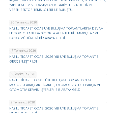
İNŞAAT, YAPI MALZEMELERİ TİCARETİ VE MİMARLIK, MÜHENDİSLİK,
YAPI DENETİM VE DANIŞMANLIK FAALİYETLERİNDE HİZMET
VEREN SEKTÖR TEMSİLCİLERİ İLE BULUŞTU.
20 Temmuz 2026
NAZİLLİ TİCARET ODASIÜYE BULUŞMA TOPLANTILARINA DEVAM
EDİYORTOPLANTIDA SİGORTA ACENTELERİ, EMLAKÇILAR VE
BANKA MÜDÜRLERİ BİR ARAYA GELDİ
17 Temmuz 2026
NAZİLLİ TİCARET ODASI 2026 YILI ÜYE BULUŞMA TOPLANTISI
GERÇEKLEŞTİRİLDİ
11 Temmuz 2026
NAZİLLİ TİCARET ODASI ÜYE BULUŞMA TOPLANTISINDA
MOTORLU ARAÇLAR TİCARETİ, OTOMOTİV YEDEK PARÇA VE
OTOMOTİV SERVİSİ İŞYERLERİ BİR ARAYA GELDİ
2 Temmuz 2026
NAZİLLİ TİCARET ODASI 2026 YILI ÜYE BULUŞMA TOPLANTISI