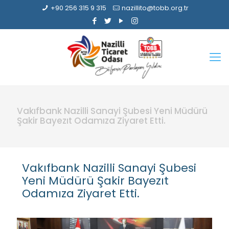
+90 256 315 9 315
nazillito@tobb.org.tr
Vakıfbank Nazilli Sanayi Şubesi Yeni Müdürü
Şakir Bayezıt Odamıza Ziyaret Etti.
Vakıfbank Nazilli Sanayi Şubesi
Yeni Müdürü Şakir Bayezıt
Odamıza Ziyaret Etti.