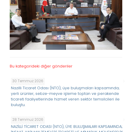
Bu kategorideki diğer gönderiler
30 Temmuz 2026
Nazilli Ticaret Odası (NTO), üye buluşmaları kapsamında;
yerli ürünler, sebze-meyve işleme toptan ve perakende
ticareti faaliyetlerinde hizmet veren sektör temsilcileri ile
buluştu.
28 Temmuz 2026
NAZİLLİ TİCARET ODASI (NTO), ÜYE BULUŞMALARI KAPSAMINDA;