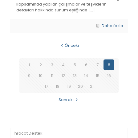
kapsamında yapılan çalışmalar ve teşviklerin
detayları hakkında sunum eşliğinde
[…]
Daha fazla
Önceki
1
2
3
4
5
6
7
8
9
10
11
12
13
14
15
16
17
18
19
20
21
Sonraki
İhracat Destek