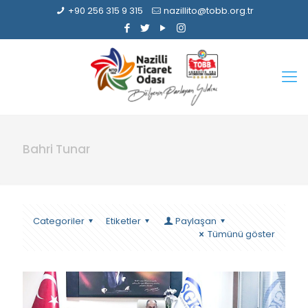
+90 256 315 9 315
nazillito@tobb.org.tr
Bahri Tunar
Categoriler
Etiketler
Paylaşan
Tümünü göster