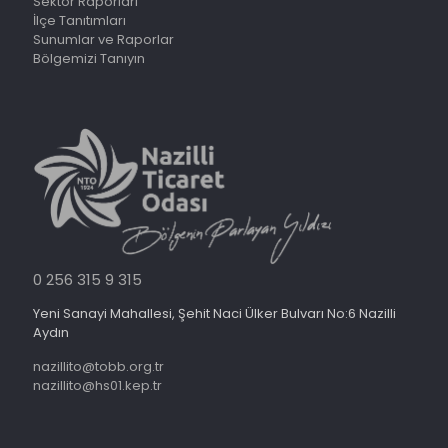
Sektör Raporları
İlçe Tanıtımları
Sunumlar ve Raporlar
Bölgemizi Tanıyın
0 256 315 9 315
Yeni Sanayi Mahallesi, Şehit Naci Ülker Bulvarı No:6 Nazilli
Aydın
nazillito@tobb.org.tr
nazillito@hs01.kep.tr