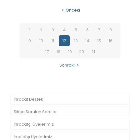
Önceki
1
2
3
4
5
6
7
8
9
10
11
12
13
14
15
16
17
18
19
20
21
Sonraki
İhracat Destek
Sıkça Sorulan Sorular
İhracatçı Üyelerimiz
İmalatçı Üyelerimiz