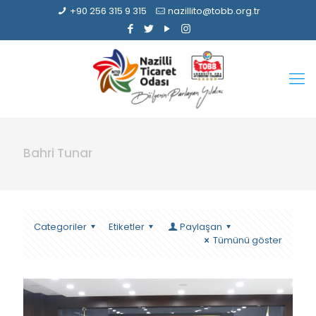
+90 256 315 9 315
nazillito@tobb.org.tr
Bahri Tunar
Categoriler
Etiketler
Paylaşan
Tümünü göster