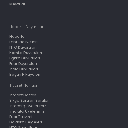
Mevzuat
Haber - Duyurular
Haberler
Lobi Faaliyetleri
NTO Duyuruları
Komite Duyuruları
Eğitim Duyuruları
Fuar Duyuruları
İhale Duyuruları
Başarı Hikayeleri
Ticaret Noktası
İhracat Destek
Sıkça Sorulan Sorular
İhracatçı Üyelerimiz
İmalatçı Üyelerimiz
Fuar Takvimi
Dolaşım Belgeleri
NTO Sanal Fuar