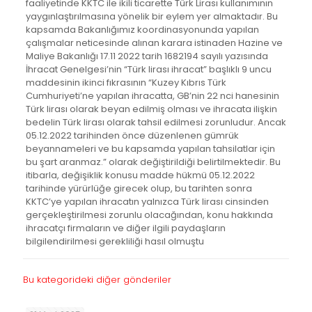
faaliyetinde KKTC ile ikili ticarette Türk Lirası kullanımının
yaygınlaştırılmasına yönelik bir eylem yer almaktadır. Bu
kapsamda Bakanlığımız koordinasyonunda yapılan
çalışmalar neticesinde alınan karara istinaden Hazine ve
Maliye Bakanlığı 17.11 2022 tarih 1682194 sayılı yazısında
İhracat Genelgesi’nin “Türk lirası ihracat” başlıklı 9 uncu
maddesinin ikinci fıkrasının “Kuzey Kıbrıs Türk
Cumhuriyeti’ne yapılan ihracatta, GB’nin 22 nci hanesinin
Türk lirası olarak beyan edilmiş olması ve ihracata ilişkin
bedelin Türk lirası olarak tahsil edilmesi zorunludur. Ancak
05.12.2022 tarihinden önce düzenlenen gümrük
beyannameleri ve bu kapsamda yapılan tahsilatlar için
bu şart aranmaz.” olarak değiştirildiği belirtilmektedir. Bu
itibarla, değişiklik konusu madde hükmü 05.12.2022
tarihinde yürürlüğe girecek olup, bu tarihten sonra
KKTC’ye yapılan ihracatın yalnızca Türk lirası cinsinden
gerçekleştirilmesi zorunlu olacağından, konu hakkında
ihracatçı firmaların ve diğer ilgili paydaşların
bilgilendirilmesi gerekliliği hasıl olmuştu
Bu kategorideki diğer gönderiler