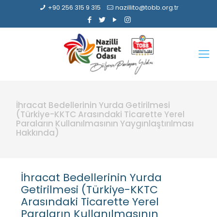
+90 256 315 9 315
nazillito@tobb.org.tr
İhracat Bedellerinin Yurda Getirilmesi
(Türkiye-KKTC Arasındaki Ticarette Yerel
Paraların Kullanılmasının Yaygınlaştırılması
Hakkında)
İhracat Bedellerinin Yurda
Getirilmesi (Türkiye-KKTC
Arasındaki Ticarette Yerel
Paraların Kullanılmasının