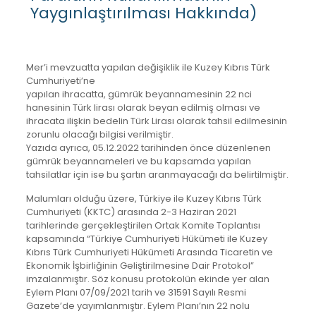
Yaygınlaştırılması Hakkında)
Mer’i mevzuatta yapılan değişiklik ile Kuzey Kıbrıs Türk
Cumhuriyeti’ne
yapılan ihracatta, gümrük beyannamesinin 22 nci
hanesinin Türk lirası olarak beyan edilmiş olması ve
ihracata ilişkin bedelin Türk Lirası olarak tahsil edilmesinin
zorunlu olacağı bilgisi verilmiştir.
Yazıda ayrıca, 05.12.2022 tarihinden önce düzenlenen
gümrük beyannameleri ve bu kapsamda yapılan
tahsilatlar için ise bu şartın aranmayacağı da belirtilmiştir.
Malumları olduğu üzere, Türkiye ile Kuzey Kıbrıs Türk
Cumhuriyeti (KKTC) arasında 2-3 Haziran 2021
tarihlerinde gerçekleştirilen Ortak Komite Toplantısı
kapsamında “Türkiye Cumhuriyeti Hükümeti ile Kuzey
Kıbrıs Türk Cumhuriyeti Hükümeti Arasında Ticaretin ve
Ekonomik İşbirliğinin Geliştirilmesine Dair Protokol”
imzalanmıştır. Söz konusu protokolün ekinde yer alan
Eylem Planı 07/09/2021 tarih ve 31591 Sayılı Resmi
Gazete’de yayımlanmıştır. Eylem Planı’nın 22 nolu