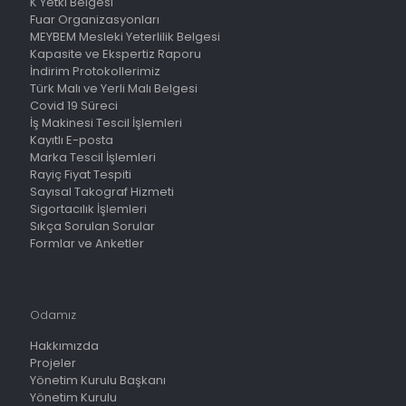
K Yetki Belgesi
Fuar Organizasyonları
MEYBEM Mesleki Yeterlilik Belgesi
Kapasite ve Ekspertiz Raporu
İndirim Protokollerimiz
Türk Malı ve Yerli Malı Belgesi
Covid 19 Süreci
İş Makinesi Tescil İşlemleri
Kayıtlı E-posta
Marka Tescil İşlemleri
Rayiç Fiyat Tespiti
Sayısal Takograf Hizmeti
Sigortacılık İşlemleri
Sıkça Sorulan Sorular
Formlar ve Anketler
Odamız
Hakkımızda
Projeler
Yönetim Kurulu Başkanı
Yönetim Kurulu