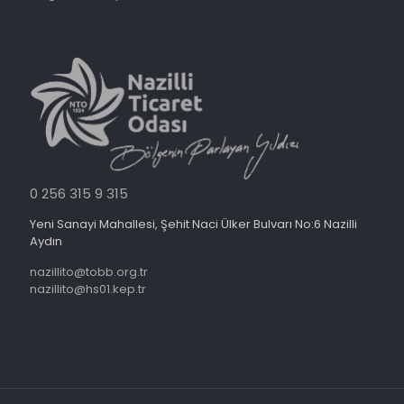
0 256 315 9 315
Yeni Sanayi Mahallesi, Şehit Naci Ülker Bulvarı No:6 Nazilli
Aydın
nazillito@tobb.org.tr
nazillito@hs01.kep.tr