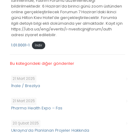
tarihlerinde, Yatırım Forumu düzenleneceği
bildirilmektedir. 6 Haziran’da birinci günü zoom üstünden
online gerçekleştirilecek Forumun 7 Haziran’daki ikinci
günü Hilton Kiev Hotel’de gerçekleştirilecektir. Forumla
ilgili detaylı bilgi ekli dokümanda yer almaktadır. Kayıt için
https://uba.ua/eng/events/i-nvesticjjnijjforum/auth
adresi ziyaret edilebilir.
1.01.0001-1
İndir
Bu kategorideki diğer gönderiler
21 Mart 2025
İhale / Brezilya
21 Mart 2025
Pharma Health Expo – Fas
20 Şubat 2025
Ukrayna’da Planlanan Projeler Hakkında