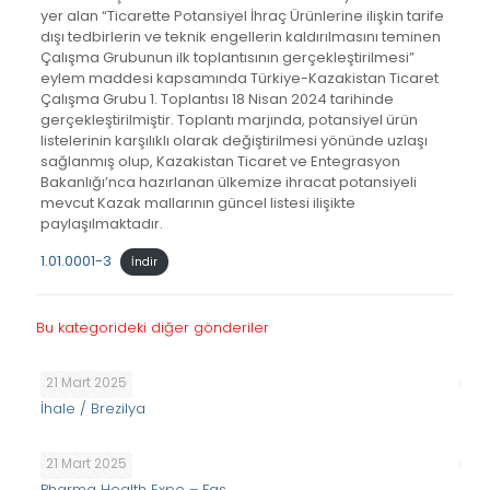
yer alan “Ticarette Potansiyel İhraç Ürünlerine ilişkin tarife
dışı tedbirlerin ve teknik engellerin kaldırılmasını teminen
Çalışma Grubunun ilk toplantısının gerçekleştirilmesi”
eylem maddesi kapsamında Türkiye-Kazakistan Ticaret
Çalışma Grubu 1. Toplantısı 18 Nisan 2024 tarihinde
gerçekleştirilmiştir. Toplantı marjında, potansiyel ürün
listelerinin karşılıklı olarak değiştirilmesi yönünde uzlaşı
sağlanmış olup, Kazakistan Ticaret ve Entegrasyon
Bakanlığı’nca hazırlanan ülkemize ihracat potansiyeli
mevcut Kazak mallarının güncel listesi ilişikte
paylaşılmaktadır.
1.01.0001-3
İndir
Bu kategorideki diğer gönderiler
21 Mart 2025
İhale / Brezilya
21 Mart 2025
Pharma Health Expo – Fas