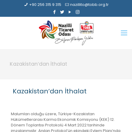
+90 256 315 9 315
nazillito@tobb.org.tr
Kazakistan’dan İthalat
Kazakistan’dan İthalat
Malumları olduğu üzere, Türkiye-Kazakistan
Hükümetlerarası Karma Ekonomik Komisyonu (KEK) 12.
Dönem Toplantısı Protokolü 4 Mart 2022 tarihinde
imzalanmıştır. Anılan Protokol’ün ekindeki Eylem Planı’nda