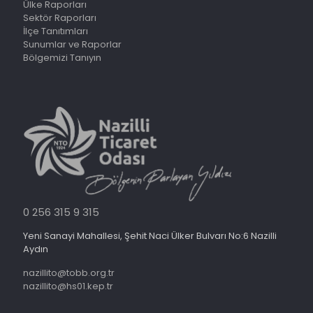
Ülke Raporları
Sektör Raporları
İlçe Tanıtımları
Sunumlar ve Raporlar
Bölgemizi Tanıyın
0 256 315 9 315
Yeni Sanayi Mahallesi, Şehit Naci Ülker Bulvarı No:6 Nazilli
Aydın
nazillito@tobb.org.tr
nazillito@hs01.kep.tr