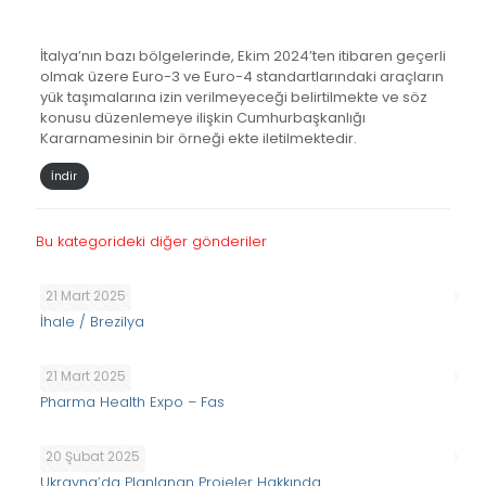
İtalya’nın bazı bölgelerinde, Ekim 2024’ten itibaren geçerli
olmak üzere Euro-3 ve Euro-4 standartlarındaki araçların
yük taşımalarına izin verilmeyeceği belirtilmekte ve söz
konusu düzenlemeye ilişkin Cumhurbaşkanlığı
Kararnamesinin bir örneği ekte iletilmektedir.
İndir
Bu kategorideki diğer gönderiler
21 Mart 2025
İhale / Brezilya
21 Mart 2025
Pharma Health Expo – Fas
20 Şubat 2025
Ukrayna’da Planlanan Projeler Hakkında