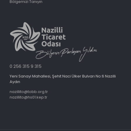
Bölgemizi Tanıyın
0 256 315 9 315
Yeni Sanayi Mahallesi, Şehit Naci Ülker Bulvarı No:6 Nazilli
Aydın
nazillito@tobb.org.tr
nazillito@hs01.kep.tr