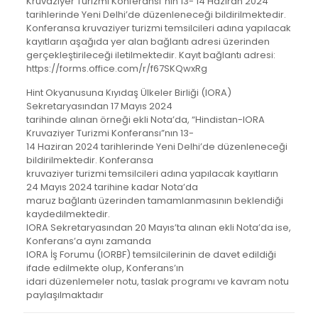
Kruvaziyer Turizmi Konferansı”nın 13- 14 Haziran 2024
tarihlerinde Yeni Delhi’de düzenleneceği bildirilmektedir.
Konferansa kruvaziyer turizmi temsilcileri adına yapılacak
kayıtların aşağıda yer alan bağlantı adresi üzerinden
gerçekleştirileceği iletilmektedir. Kayıt bağlantı adresi:
https://forms.office.com/r/f67SKQwxRg
Hint Okyanusuna Kıyıdaş Ülkeler Birliği (IORA)
Sekretaryasından 17 Mayıs 2024
tarihinde alınan örneği ekli Nota’da, “Hindistan-IORA
Kruvaziyer Turizmi Konferansı”nın 13-
14 Haziran 2024 tarihlerinde Yeni Delhi’de düzenleneceği
bildirilmektedir. Konferansa
kruvaziyer turizmi temsilcileri adına yapılacak kayıtların
24 Mayıs 2024 tarihine kadar Nota’da
maruz bağlantı üzerinden tamamlanmasının beklendiği
kaydedilmektedir.
IORA Sekretaryasından 20 Mayıs’ta alınan ekli Nota’da ise,
Konferans’a aynı zamanda
IORA İş Forumu (IORBF) temsilcilerinin de davet edildiği
ifade edilmekte olup, Konferans’ın
idari düzenlemeler notu, taslak programı ve kavram notu
paylaşılmaktadır