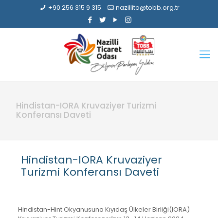
+90 256 315 9 315
nazillito@tobb.org.tr
Hindistan-IORA Kruvaziyer Turizmi
Konferansı Daveti
Hindistan-IORA Kruvaziyer
Turizmi Konferansı Daveti
Hindistan-Hint Okyanusuna Kıyıdaş Ülkeler Birliği(IORA)