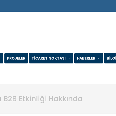
PROJELER
TİCARET NOKTASI
HABERLER
BİLG
ı B2B Etkinliği Hakkında