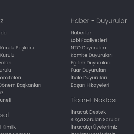
z
Haber - Duyurular
zda
Haberler
Lobi Faaliyetleri
Kurulu Başkanı
NTO Duyuruları
Kurulu
Komite Duyuruları
eleri
Eğitim Duyuruları
Kurulu
Fuar Duyuruları
omiteleri
İhale Duyuruları
Dönem Başkanları
Başarı Hikayeleri
iz
Ticaret Noktası
üneli
İhracat Destek
sal
Sıkça Sorulan Sorular
 Kimlik
İhracatçı Üyelerimiz