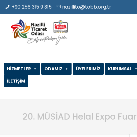
+90 256 315 9 315
nazillito@tobb.org.tr
HİZMETLER
ODAMIZ
ÜYELERİMİZ
KURUMSAL
İLETİŞİM
20. MÜSİAD Helal Expo Fuar