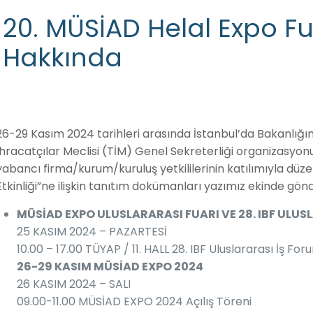
20. MÜSİAD Helal Expo Fua
Hakkında
26-29 Kasım 2024 tarihleri arasında İstanbul’da Bakanlığ
İhracatçılar Meclisi (TİM) Genel Sekreterliği organizasyonu
yabancı firma/kurum/kuruluş yetkililerinin katılımıyla dü
Etkinliği”ne ilişkin tanıtım dokümanları yazımız ekinde gön
MÜSİAD EXPO ULUSLARARASI FUARI VE 28. IBF ULU
25 KASIM 2024 – PAZARTESİ
10.00 – 17.00 TÜYAP / 11. HALL 28. IBF Uluslararası İş Fo
26-29 KASIM MÜSİAD EXPO 2024
26 KASIM 2024 – SALI
09.00-11.00 MÜSİAD EXPO 2024 Açılış Töreni