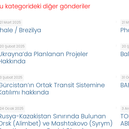
u kategorideki diğer gönderiler
21 Mart 2025
21 
İhale / Brezilya
Ph
20 Şubat 2025
20 
Ukrayna’da Planlanan Projeler
Ba
Hakkında
3 Şubat 2025
31 
Gürcistan’ın Ortak Transit Sistemine
BA
Katılımı hakkında
24 Ocak 2025
3 Ar
Rusya-Kazakistan Sınırında Bulunan
TO
Orsk (Alimbet) ve Mashtakovo (Syrym)
ABD