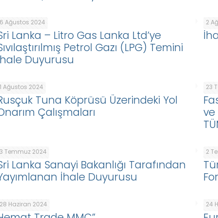
6 Ağustos 2024
2 A
Sri Lanka – Litro Gas Lanka Ltd’ye
İh
Sıvılaştırılmış Petrol Gazı (LPG) Temini
İhale Duyurusu
1 Ağustos 2024
23 
Rusçuk Tuna Köprüsü Üzerindeki Yol
Fas
Onarım Çalışmaları
ve
TÜ
3 Temmuz 2024
2 T
Sri Lanka Sanayi Bakanlığı Tarafından
Tü
Yayımlanan İhale Duyurusu
Fo
28 Haziran 2024
24 
Hemat Trade MMC”
Eu