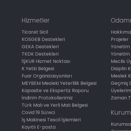
Hizmetler
Odamı
Ticaret Sicil
Hakkımı
KOSGEB Destekleri
Projeler
GEKA Destekleri
Yönetim 
TKDK Destekleri
Yönetim 
İŞKUR Hizmet Noktası
Meclis Üy
K Yetki Belgesi
Disiplin 
Fuar Organizasyonları
Meslek K
MEYBEM Mesleki Yeterlilik Belgesi
Geçmiş 
Kapasite ve Ekspertiz Raporu
Üyelerim
İndirim Protokollerimiz
Zaman T
Türk Malı ve Yerli Malı Belgesi
Kurum
Covid 19 Süreci
İş Makinesi Tescil İşlemleri
Kurumsal
Kayıtlı E-posta