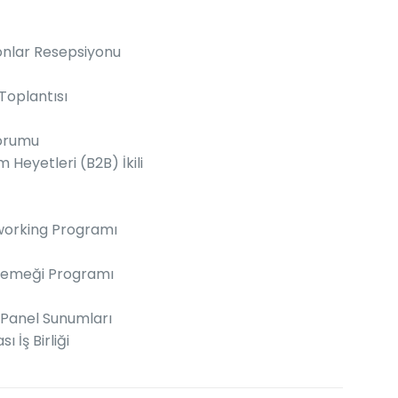
onlar Resepsiyonu
Toplantısı
Forumu
m Heyetleri (B2B) İkili
tworking Programı
 Yemeği Programı
 Panel Sunumları
 İş Birliği