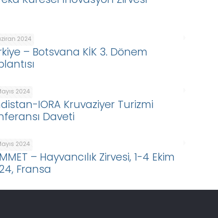
aziran 2024
rkiye – Botsvana KİK 3. Dönem
plantısı
Mayıs 2024
ndistan-IORA Kruvaziyer Turizmi
nferansı Daveti
Mayıs 2024
MMET – Hayvancılık Zirvesi, 1-4 Ekim
24, Fransa