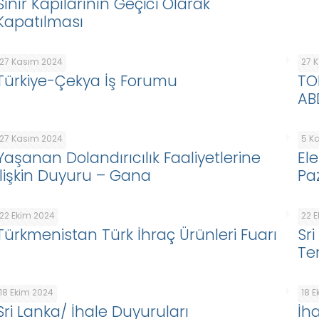
Sınır Kapılarının Geçici Olarak
Kapatılması
27 Kasım 2024
27 
Türkiye-Çekya İş Forumu
TO
ABD
27 Kasım 2024
5 K
Yaşanan Dolandırıcılık Faaliyetlerine
El
İlişkin Duyuru – Gana
Pa
22 Ekim 2024
22 
Türkmenistan Türk İhraç Ürünleri Fuarı
Sr
Te
18 Ekim 2024
18 
Sri Lanka/ İhale Duyuruları
İh