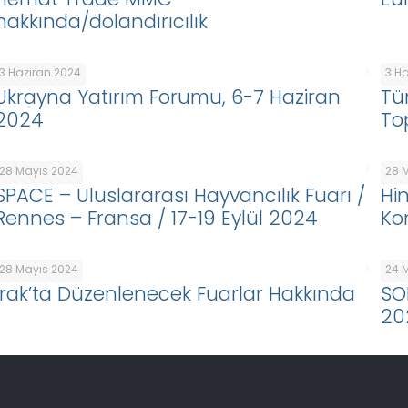
hakkında/dolandırıcılık
3 Haziran 2024
3 H
Ukrayna Yatırım Forumu, 6-7 Haziran
Tü
2024
To
28 Mayıs 2024
28 
SPACE – Uluslararası Hayvancılık Fuarı /
Hi
Rennes – Fransa / 17-19 Eylül 2024
Ko
28 Mayıs 2024
24 
Irak’ta Düzenlenecek Fuarlar Hakkında
SO
20