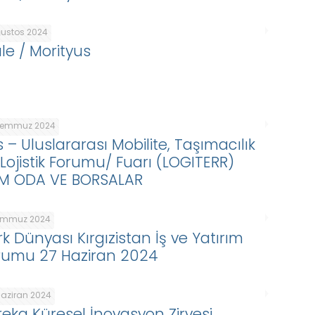
ğustos 2024
ale / Morityus
Temmuz 2024
 – Uluslararası Mobilite, Taşımacılık
 Lojistik Forumu/ Fuarı (LOGITERR)
M ODA VE BORSALAR
emmuz 2024
rk Dünyası Kırgızistan İş ve Yatırım
rumu 27 Haziran 2024
Haziran 2024
reka Küresel İnovasyon Zirvesi