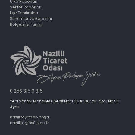
Ülke Raporları
Sektör Raporları
İlçe Tanıtımları
Sunumlar ve Raporlar
Bölgemizi Tanıyın
0 256 315 9 315
Yeni Sanayi Mahallesi, Şehit Naci Ülker Bulvarı No:6 Nazilli
Aydın
nazillito@tobb.org.tr
nazillito@hs01.kep.tr