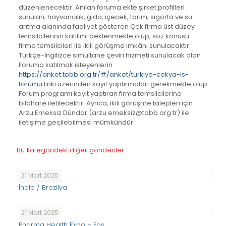
düzenlenecektir. Anılan foruma ekte şirket profilleri
sunulan, hayvancılık, gıda, içecek, tarım, sigorta ve su
arıtma alanında faaliyet gösteren Çek firma üst düzey
temsilcilerinin katılımı beklenmekte olup, söz konusu
firma temsilcileri ile ikili görüşme imkânı sunulacaktır.
Türkçe-İngilizce simultane çeviri hizmeti sunulacak olan
Foruma katılmak isteyenlerin
https://anket.tobb.org.tr/#/anket/turkiye-cekya-is-
forumu
linki üzerinden kayıt yaptırmaları gerekmekte olup
Forum programı kayıt yaptıran firma temsilcilerine
bilahare iletilecektir. Ayrıca, ikili görüşme talepleri için
Arzu Emeksiz Dündar (arzu.emeksiz@tobb.org.tr) ile
iletişime geçilebilmesi mümkündür.
Bu kategorideki diğer gönderiler
21 Mart 2025
İhale / Brezilya
21 Mart 2025
Pharma Health Expo – Fas