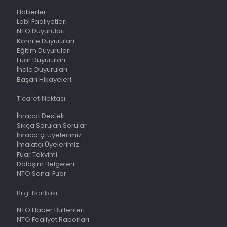
Haberler
Lobi Faaliyetleri
NTO Duyuruları
Komite Duyuruları
Eğitim Duyuruları
Fuar Duyuruları
İhale Duyuruları
Başarı Hikayeleri
Ticaret Noktası
İhracat Destek
Sıkça Sorulan Sorular
İhracatçı Üyelerimiz
İmalatçı Üyelerimiz
Fuar Takvimi
Dolaşım Belgeleri
NTO Sanal Fuar
Bilgi Bankası
NTO Haber Bültenleri
NTO Faaliyet Raporları