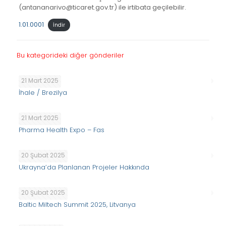
(antananarivo@ticaret.gov.tr) ile irtibata geçilebilir.
1.01.0001
İndir
Bu kategorideki diğer gönderiler
21 Mart 2025
İhale / Brezilya
21 Mart 2025
Pharma Health Expo – Fas
20 Şubat 2025
Ukrayna’da Planlanan Projeler Hakkında
20 Şubat 2025
Baltic Miltech Summit 2025, Litvanya