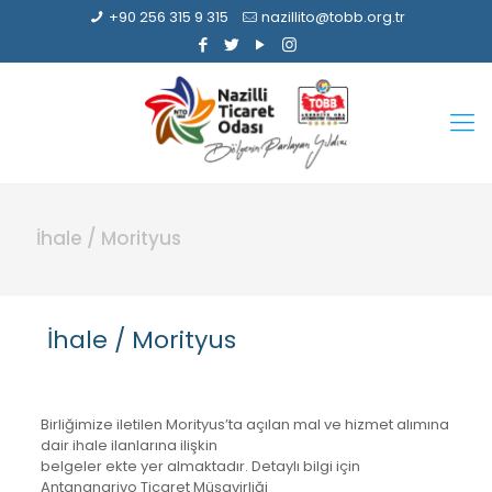
+90 256 315 9 315
nazillito@tobb.org.tr
İhale / Morityus
İhale / Morityus
Birliğimize iletilen Morityus’ta açılan mal ve hizmet alımına
dair ihale ilanlarına ilişkin
belgeler ekte yer almaktadır. Detaylı bilgi için
Antananarivo Ticaret Müşavirliği