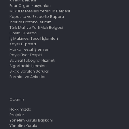
K Yetki Belgesi
Fuar Organizasyonları
MEYBEM Mesleki Yeterlilik Belgesi
Kapasite ve Ekspertiz Raporu
İndirim Protokollerimiz
Türk Malı ve Yerli Malı Belgesi
Covid 19 Süreci
İş Makinesi Tescil İşlemleri
Kayıtlı E-posta
Marka Tescil İşlemleri
Rayiç Fiyat Tespiti
Sayısal Takograf Hizmeti
Sigortacılık İşlemleri
Sıkça Sorulan Sorular
Formlar ve Anketler
Odamız
Hakkımızda
Projeler
Yönetim Kurulu Başkanı
Yönetim Kurulu