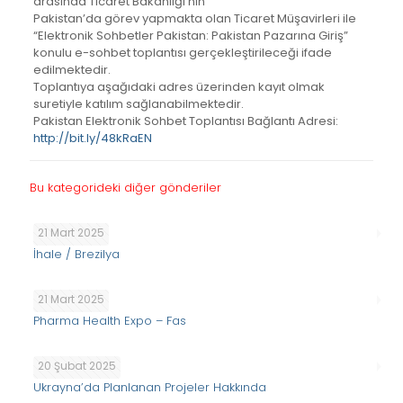
arasında Ticaret Bakanlığı’nın
Pakistan’da görev yapmakta olan Ticaret Müşavirleri ile
“Elektronik Sohbetler Pakistan: Pakistan Pazarına Giriş”
konulu e-sohbet toplantısı gerçekleştirileceği ifade
edilmektedir.
Toplantıya aşağıdaki adres üzerinden kayıt olmak
suretiyle katılım sağlanabilmektedir.
Pakistan Elektronik Sohbet Toplantısı Bağlantı Adresi:
http://bit.ly/48kRaEN
Bu kategorideki diğer gönderiler
21 Mart 2025
İhale / Brezilya
21 Mart 2025
Pharma Health Expo – Fas
20 Şubat 2025
Ukrayna’da Planlanan Projeler Hakkında