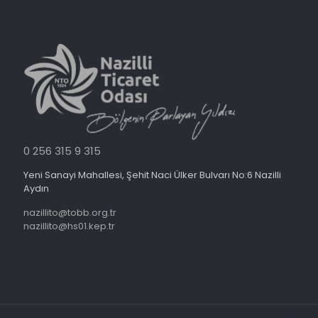
0 256 315 9 315
Yeni Sanayi Mahallesi, Şehit Naci Ülker Bulvarı No:6 Nazilli
Aydın
nazillito@tobb.org.tr
nazillito@hs01.kep.tr