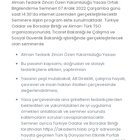
Alman Tedarik Zinciri Özen Yükümlülüğü Yasası Ortak
Bilgilendirme Semineri 07 Aralık 2022 Çarşamba günü
saat 14:30’da internet üzerinden gerçekleştirilecektir.
Seminere ilişkin program ekte sunulmaktadır. Türkiye
Odalar ve Borsalar Birliği ve Alman-Türk TSO
organizasyonunda, Ticaret Bakanlığı ile Çalışma ve
Sosyal Güvenlik Bakanlığı işbirliğinde gerçekleştirilecek
olan seminerde
Alman Tedarik Zinciri Özen Yükümlülüğü Yasası
Bu yasanın kapsamı, doğrudan ve dolaylı
tedarikçilere etkileri, yaptırımları
Yasanın yeşil mutabakat, AB Direktifi, çalışma hayatı,
çevresel ve insan hakları ihlalleri çerçevesinde
değerlendirilmesi,
Yasa çerçevesinde ana şirketlerin tedarikçilerden
beklentileri ve yükümlülükleri ile iyi uygulama
örnekleri anlatılacak ve seminer sonunda
katılımcıların soruları cevaplandırılacaktır.
Seminer ayrıca Türkiye Odalar ve Borsalar Birliği
tarafından https://akademi.tobb.org.tr adresinde
hayata geçirilen Türk İş Dünyası’nın Etkinlik Portalı