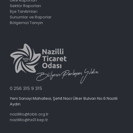
Ülke Raporları
Sektör Raporları
İlçe Tanıtımları
Sunumlar ve Raporlar
Bölgemizi Tanıyın
0 256 315 9 315
Yeni Sanayi Mahallesi, Şehit Naci Ülker Bulvarı No:6 Nazilli
Aydın
nazillito@tobb.org.tr
nazillito@hs01.kep.tr