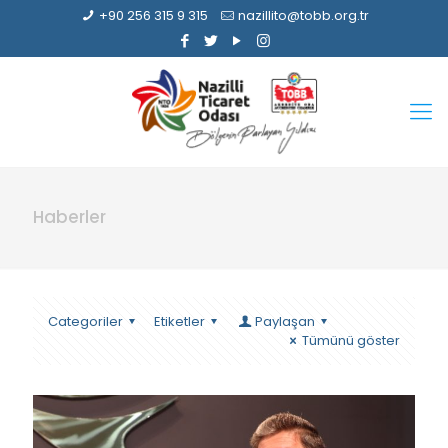
+90 256 315 9 315
nazillito@tobb.org.tr
Haberler
Categoriler
Etiketler
Paylaşan
Tümünü göster