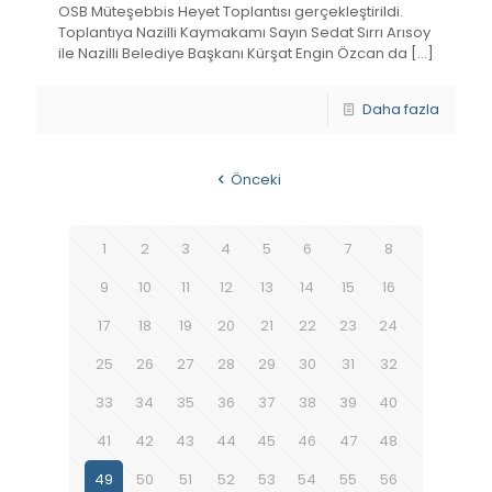
OSB Müteşebbis Heyet Toplantısı gerçekleştirildi.
Toplantıya Nazilli Kaymakamı Sayın Sedat Sırrı Arısoy
ile Nazilli Belediye Başkanı Kürşat Engin Özcan da
[…]
Daha fazla
Önceki
1
2
3
4
5
6
7
8
9
10
11
12
13
14
15
16
17
18
19
20
21
22
23
24
25
26
27
28
29
30
31
32
33
34
35
36
37
38
39
40
41
42
43
44
45
46
47
48
49
50
51
52
53
54
55
56