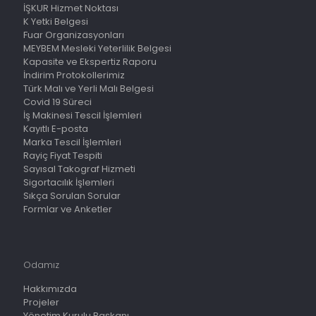
İŞKUR Hizmet Noktası
K Yetki Belgesi
Fuar Organizasyonları
MEYBEM Mesleki Yeterlilik Belgesi
Kapasite ve Ekspertiz Raporu
İndirim Protokollerimiz
Türk Malı ve Yerli Malı Belgesi
Covid 19 Süreci
İş Makinesi Tescil İşlemleri
Kayıtlı E-posta
Marka Tescil İşlemleri
Rayiç Fiyat Tespiti
Sayısal Takograf Hizmeti
Sigortacılık İşlemleri
Sıkça Sorulan Sorular
Formlar ve Anketler
Odamız
Hakkımızda
Projeler
Yönetim Kurulu Başkanı