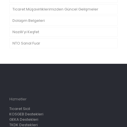
Ticaret Müşavirliklerimizden Güncel Gelişmeler
Dolaşım Belgeleri
Nazilli’yi Keşfet
NTO Sanal Fuar
Hizmetler
Ticaret Sicil
KOSGEB Destekleri
GEKA Destekleri
TKDK Destekleri