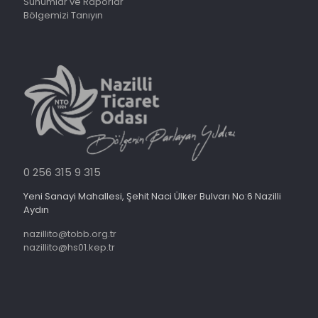
Sunumlar ve Raporlar
Bölgemizi Tanıyın
0 256 315 9 315
Yeni Sanayi Mahallesi, Şehit Naci Ülker Bulvarı No:6 Nazilli
Aydın
nazillito@tobb.org.tr
nazillito@hs01.kep.tr