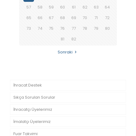
57
58
59
60
61
62
63
64
65
66
67
68
69
70
71
72
73
74
75
76
77
78
79
80
81
82
Sonraki
İhracat Destek
Sıkça Sorulan Sorular
İhracatçı Üyelerimiz
İmalatçı Üyelerimiz
Fuar Takvimi