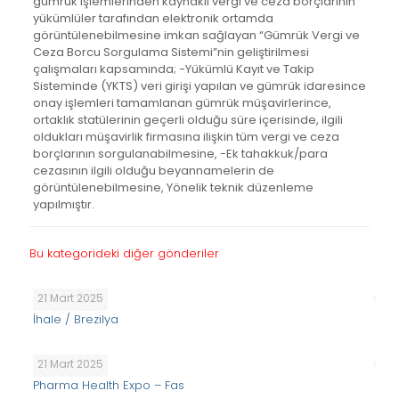
gümrük işlemlerinden kaynaklı vergi ve ceza borçlarının
yükümlüler tarafından elektronik ortamda
görüntülenebilmesine imkan sağlayan “Gümrük Vergi ve
Ceza Borcu Sorgulama Sistemi”nin geliştirilmesi
çalışmaları kapsamında; -Yükümlü Kayıt ve Takip
Sisteminde (YKTS) veri girişi yapılan ve gümrük idaresince
onay işlemleri tamamlanan gümrük müşavirlerince,
ortaklık statülerinin geçerli olduğu süre içerisinde, ilgili
oldukları müşavirlik firmasına ilişkin tüm vergi ve ceza
borçlarının sorgulanabilmesine, -Ek tahakkuk/para
cezasının ilgili olduğu beyannamelerin de
görüntülenebilmesine, Yönelik teknik düzenleme
yapılmıştır.
Bu kategorideki diğer gönderiler
21 Mart 2025
İhale / Brezilya
21 Mart 2025
Pharma Health Expo – Fas