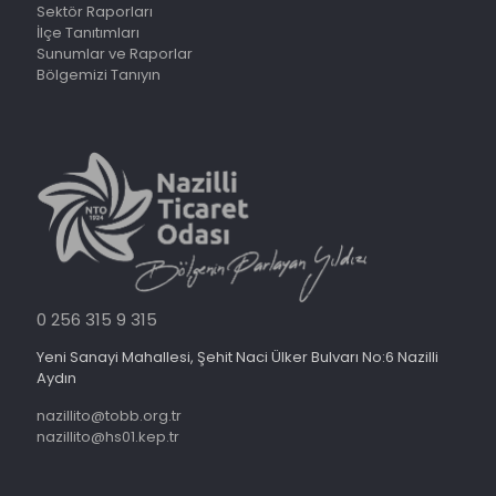
Sektör Raporları
İlçe Tanıtımları
Sunumlar ve Raporlar
Bölgemizi Tanıyın
0 256 315 9 315
Yeni Sanayi Mahallesi, Şehit Naci Ülker Bulvarı No:6 Nazilli
Aydın
nazillito@tobb.org.tr
nazillito@hs01.kep.tr