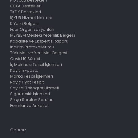
KOSGEB Destekleri
GEKA Destekleri
TKDK Destekleri
İŞKUR Hizmet Noktası
K Yetki Belgesi
Fuar Organizasyonları
MEYBEM Mesleki Yeterlilik Belgesi
Kapasite ve Ekspertiz Raporu
İndirim Protokollerimiz
Türk Malı ve Yerli Malı Belgesi
Covid 19 Süreci
İş Makinesi Tescil İşlemleri
Kayıtlı E-posta
Marka Tescil İşlemleri
Rayiç Fiyat Tespiti
Sayısal Takograf Hizmeti
Sigortacılık İşlemleri
Sıkça Sorulan Sorular
Formlar ve Anketler
Odamız