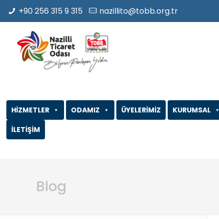
+90 256 315 9 315
nazillito@tobb.org.tr
HİZMETLER
ODAMIZ
ÜYELERİMİZ
KURUMSAL
İLETİŞİM
Blog