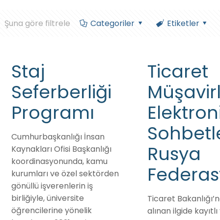
Şuna göre filtrele
Categoriler
Etiketler
Staj
Ticaret
Seferberliği
Müşavirl
Programı
Elektron
Sohbetl
Cumhurbaşkanlığı İnsan
Rusya
Kaynakları Ofisi Başkanlığı
koordinasyonunda, kamu
Federa
kurumları ve özel sektörden
gönüllü işverenlerin iş
birliğiyle, üniversite
Ticaret Bakanlığı’
öğrencilerine yönelik
alınan ilgide kayıtlı