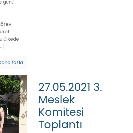
e günü
görev
aret
bu ülkede
…]
Daha fazla
27.05.2021 3.
Meslek
Komitesi
Toplantı