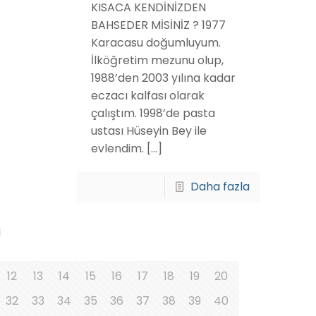
KISACA KENDİNİZDEN
BAHSEDER MİSİNİZ ? 1977
Karacasu doğumluyum.
İlköğretim mezunu olup,
1988’den 2003 yılına kadar
eczacı kalfası olarak
çalıştım. 1998’de pasta
ustası Hüseyin Bey ile
evlendim.
[…]
Daha fazla
i
12
13
14
15
16
17
18
19
20
32
33
34
35
36
37
38
39
40