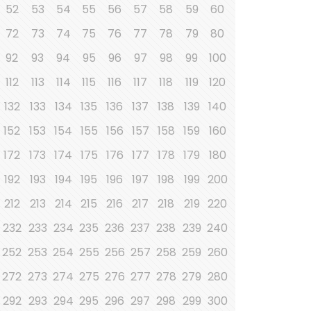
52
53
54
55
56
57
58
59
60
72
73
74
75
76
77
78
79
80
92
93
94
95
96
97
98
99
100
112
113
114
115
116
117
118
119
120
132
133
134
135
136
137
138
139
140
152
153
154
155
156
157
158
159
160
172
173
174
175
176
177
178
179
180
192
193
194
195
196
197
198
199
200
212
213
214
215
216
217
218
219
220
232
233
234
235
236
237
238
239
240
252
253
254
255
256
257
258
259
260
272
273
274
275
276
277
278
279
280
292
293
294
295
296
297
298
299
300