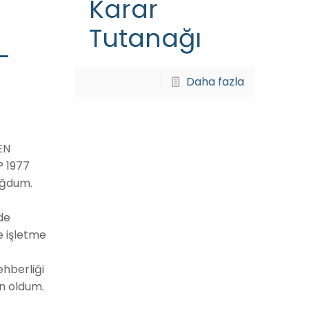
Karar
Tutanağı
–
Daha fazla
EN
? 1977
doğdum.
de
 işletme
ehberliği
 oldum.