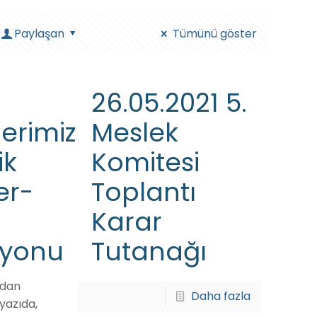
Paylaşan
Tümünü göster
26.05.2021 5.
erimizle
Meslek
ik
Komitesi
er-
Toplantı
Karar
syonu
Tutanağı
ndan
Daha fazla
 yazıda,