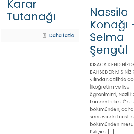
Karar
Nassila
Tutanağı
Konağı 
Selma
Daha fazla
Şengül
KISACA KENDİNİZD
BAHSEDER MİSİNİZ 
yılında Nazilli’de 
İlköğretim ve lise
öğrenimimi, Nazilli’
tamamladım. Önce
bölümünden, daha
sonrasında turist r
bölümünden mezun
Evliyim,
[…]