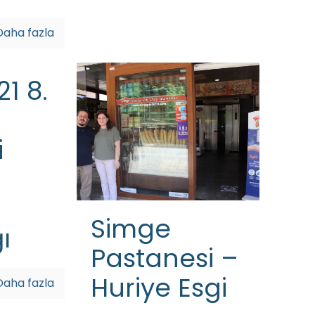
Daha fazla
21 8.
i
Simge
ı
Pastanesi –
Huriye Esgi
Daha fazla