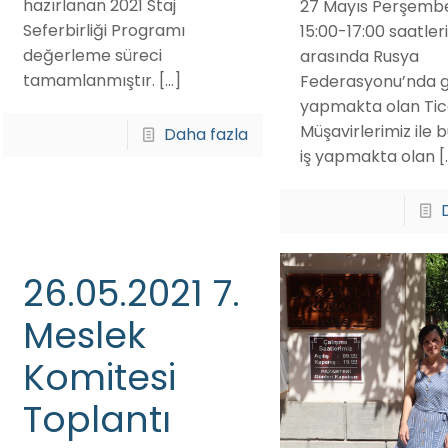
hazırlanan 2021 Staj
27 Mayıs Perşemb
Seferbirliği Programı
15:00-17:00 saatleri
değerleme süreci
arasında Rusya
tamamlanmıştır.
[…]
Federasyonu’nda 
yapmakta olan Tic
Müşavirlerimiz ile 
Daha fazla
iş yapmakta olan
[
26.05.2021 7.
Meslek
Komitesi
Toplantı