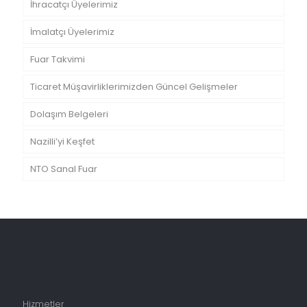
İhracatçı Üyelerimiz
İmalatçı Üyelerimiz
Fuar Takvimi
Ticaret Müşavirliklerimizden Güncel Gelişmeler
Dolaşım Belgeleri
Nazilli’yi Keşfet
NTO Sanal Fuar
Hizmetler