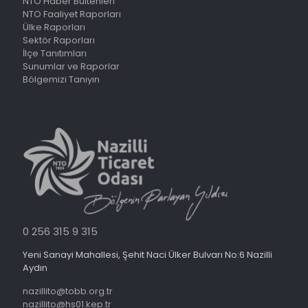
NTO Haber Bültenleri
NTO Faaliyet Raporları
Ülke Raporları
Sektör Raporları
İlçe Tanıtımları
Sunumlar ve Raporlar
Bölgemizi Tanıyın
0 256 315 9 315
Yeni Sanayi Mahallesi, Şehit Naci Ülker Bulvarı No:6 Nazilli
Aydın
nazillito@tobb.org.tr
nazillito@hs01.kep.tr