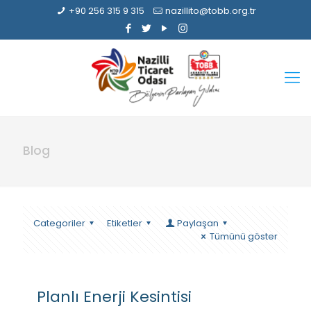
+90 256 315 9 315
nazillito@tobb.org.tr
Blog
Categoriler
Etiketler
Paylaşan
Tümünü göster
Planlı Enerji Kesintisi