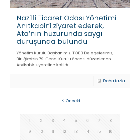
Nazilli Ticaret Odası Yönetimi
Anıtkabir’i ziyaret ederek,
Ata’nın huzurunda saygı
duruşunda bulundu
Yönetim Kurulu Başkanımız, TOBB Delegelerimiz;
Birliğimizin 79. Genel Kurulu öncesi düzenlenen
Anıtkabir ziyaretine katıldı
Daha fazla
Önceki
1
2
3
4
5
6
7
8
9
10
11
12
13
14
15
16