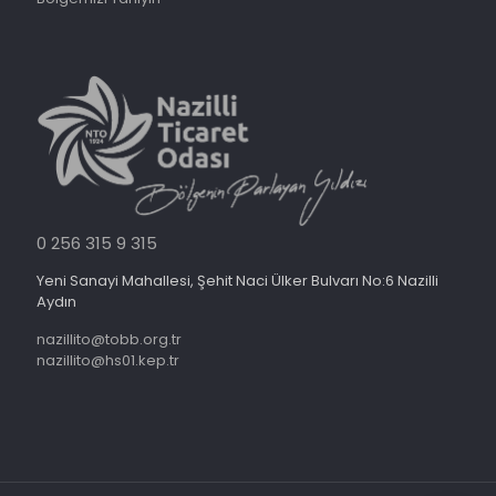
0 256 315 9 315
Yeni Sanayi Mahallesi, Şehit Naci Ülker Bulvarı No:6 Nazilli
Aydın
nazillito@tobb.org.tr
nazillito@hs01.kep.tr