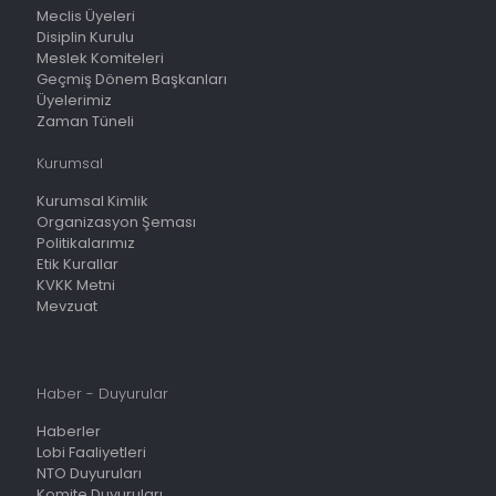
Meclis Üyeleri
Disiplin Kurulu
Meslek Komiteleri
Geçmiş Dönem Başkanları
Üyelerimiz
Zaman Tüneli
Kurumsal
Kurumsal Kimlik
Organizasyon Şeması
Politikalarımız
Etik Kurallar
KVKK Metni
Mevzuat
Haber - Duyurular
Haberler
Lobi Faaliyetleri
NTO Duyuruları
Komite Duyuruları