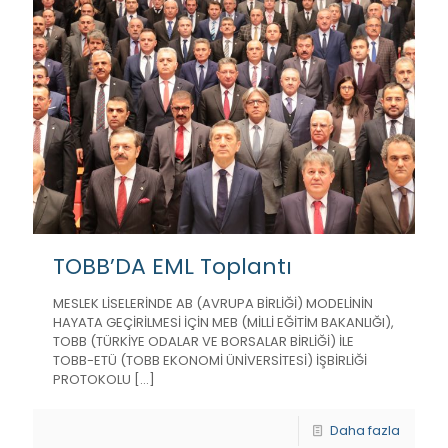
TOBB’DA EML Toplantı
MESLEK LİSELERİNDE AB (AVRUPA BİRLİĞİ) MODELİNİN
HAYATA GEÇİRİLMESİ İÇİN MEB (MİLLİ EĞİTİM BAKANLIĞI),
TOBB (TÜRKİYE ODALAR VE BORSALAR BİRLİĞİ) İLE
TOBB-ETÜ (TOBB EKONOMİ ÜNİVERSİTESİ) İŞBİRLİĞİ
PROTOKOLU
[…]
Daha fazla