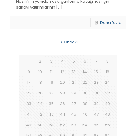
Nazilli’nin yeniden eski günlerine kavuşması için
sanayi yatırımlarının
[…]
Daha fazla
Önceki
1
2
3
4
5
6
7
8
9
10
11
12
13
14
15
16
17
18
19
20
21
22
23
24
25
26
27
28
29
30
31
32
33
34
35
36
37
38
39
40
41
42
43
44
45
46
47
48
49
50
51
52
53
54
55
56
57
58
59
60
61
62
63
64