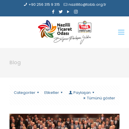
+90 256 315 9 315
nazillito@tobb.org.tr
Blog
Categoriler
Etiketler
Paylaşan
Tümünü göster