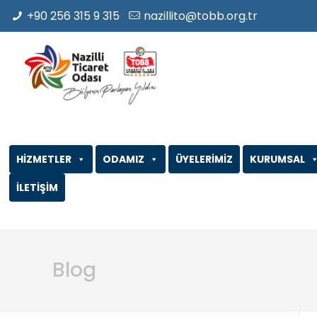
+90 256 315 9 315
nazillito@tobb.org.tr
HİZMETLER
ODAMIZ
ÜYELERİMİZ
KURUMSAL
İLETİŞİM
Blog