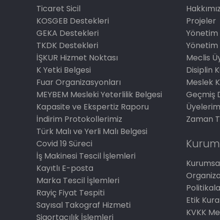
Ticaret Sicil
Hakkımı
KOSGEB Destekleri
Projeler
GEKA Destekleri
Yönetim 
TKDK Destekleri
Yönetim 
İŞKUR Hizmet Noktası
Meclis Üy
K Yetki Belgesi
Disiplin 
Fuar Organizasyonları
Meslek K
MEYBEM Mesleki Yeterlilik Belgesi
Geçmiş 
Kapasite ve Ekspertiz Raporu
Üyelerim
İndirim Protokollerimiz
Zaman T
Türk Malı ve Yerli Malı Belgesi
Kurum
Covid 19 Süreci
İş Makinesi Tescil İşlemleri
Kurumsal
Kayıtlı E-posta
Organiz
Marka Tescil İşlemleri
Politikal
Rayiç Fiyat Tespiti
Etik Kura
Sayısal Takograf Hizmeti
KVKK Me
Sigortacılık İşlemleri