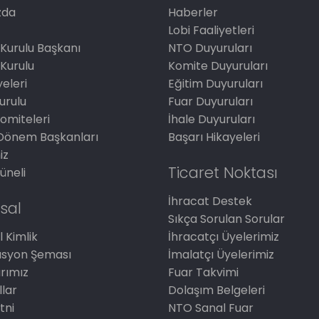
zda
Haberler
Lobi Faaliyetleri
Kurulu Başkanı
NTO Duyuruları
Kurulu
Komite Duyuruları
eleri
Eğitim Duyuruları
Kurulu
Fuar Duyuruları
omiteleri
İhale Duyuruları
Dönem Başkanları
Başarı Hikayeleri
iz
Ticaret Noktası
üneli
İhracat Destek
sal
Sıkça Sorulan Sorular
 Kimlik
İhracatçı Üyelerimiz
asyon Şeması
İmalatçı Üyelerimiz
arımız
Fuar Takvimi
llar
Dolaşım Belgeleri
tni
NTO Sanal Fuar