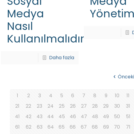
Sosyal
Medya
Medya
Yönetim
Nasıl
Kullanılmalıdır
Daha fazla
Öncek
1
2
3
4
5
6
7
8
9
10
11
21
22
23
24
25
26
27
28
29
30
31
41
42
43
44
45
46
47
48
49
50
51
61
62
63
64
65
66
67
68
69
70
71