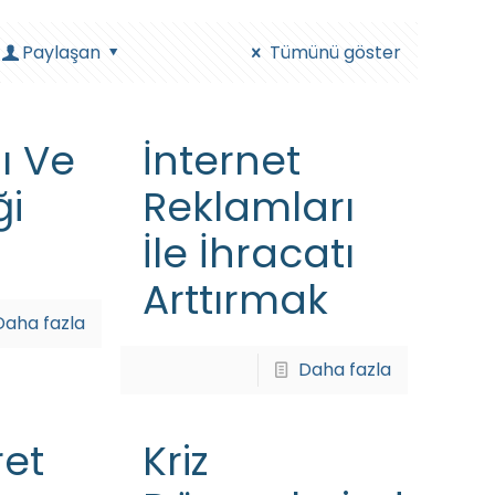
Paylaşan
Tümünü göster
ğı Ve
İnternet
ği
Reklamları
İle İhracatı
Arttırmak
Daha fazla
Daha fazla
ret
Kriz