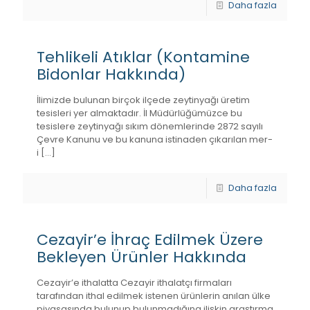
Daha fazla
Tehlikeli Atıklar (Kontamine
Bidonlar Hakkında)
İlimizde bulunan birçok ilçede zeytinyağı üretim
tesisleri yer almaktadır. İl Müdürlüğümüzce bu
tesislere zeytinyağı sıkım dönemlerinde 2872 sayılı
Çevre Kanunu ve bu kanuna istinaden çıkarılan mer-
i
[…]
Daha fazla
Cezayir’e İhraç Edilmek Üzere
Bekleyen Ürünler Hakkında
Cezayir’e ithalatta Cezayir ithalatçı firmaları
tarafından ithal edilmek istenen ürünlerin anılan ülke
piyasasında bulunup bulunmadığına ilişkin araştırma