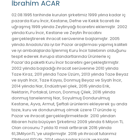
İbrahim ACAR
02.08.1995 tarihinde kurulan şirketimiz 1999 yılına kadar iç
pazarda Kuru İncir, Kestane, Defne ve Kekik ticareti ile
uğraşmış 1999 yılında Zeytinyağı ticaretini eklemiştir. 2002
yılında Kuru İncir, Kestane ve Zeytin İhracatını
gerçekleştirerek ihracat serüvenine başlamıştır. 2005
yılında Anadolu’da iyi bir Pazar araştırması yapmış kaliteli
ve iyi ambalajlarda İşlenmiş Kuru İncir talebinin olduğunu
tespit ederek Avrupa standartlarında Ürünlerle iç
Pazar’da paketli Kuru İncir ticaretini gerçekleştirmiştir.
2002 yılında başladığı ihracat serüvenine 2010 yılında
Taze Kiraz, 2011 yılında Taze Üzüm, 2013 yılında Taze Beyaz
ve siyah İncir, Taze Kayısı, Donmuş Beyaz ve Siyah İncir,
2014 yılında Nar, Endüstriyel çilek, 2015 yılında Erik,
Nektarin, Portakal, Limon, Donmuş Çilek, 2016 yılında
donmuş tanelenmiş Nar, Soyulmuş Dondurulmuş
Kestane, Ayva, Armut, Şeftali ürünlerini ekleyerek şu anda
taze, kuru ve dondurulmuş olmak üzere 17 üründe iç
Pazar ve ihracat gerçekleştirmektedir. 2010 yılından
itibaren hızla büyüyen Şirketimiz 2009 yılında 6 Milyon TL.
Olan cirosunu 7 yılda 10 misli arttırarak 2016 yılında
61,3MilyonTL.’ye ulaştırmıştır. 2016 yılı ihracat tutarımız
12MilyonUSD’dir. 2014 yılına kadar küçük ve kiralık