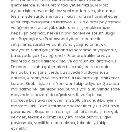
işletmelerde süren üretim faaliyetlerimizi 2014 Mart
Ayında işletmeye aldığımız yeni modern ve çok amaçlı
tesisimizde sürdürmekteyiz. Takım ruhu ile hareket eden
iyi bir ekip olduğumuza inanıyoruz. Ekip olarak paylaşmak
ve öğrenmek en büyük düsturumuz. İş ortaklarımızın
hepsi işin başında, herkesin ayrı görevi ve sorumluluğu
var. Paydaşlar ve Profesyonel yöneticilerimiz ile
iletişimimiz sürekli ve canlı. Saha çalışmalarını çok
seviyoruz. Saha çalışmalarına iyi harcamalar yapıyoruz,
bu sayede çok Şey öğrendik. Fuarlara katılımcı veya
ziyaretçi olarak katılarak bilgi ve görgümüzü arttırıyoruz.
En önemlisi saha çalışmaları bize müşteri ile birebir
temas kurma şansı verdi, bu sayede Portföyümüzü
arttırdık, Almanya ve İtalya’da SULTAR ortaklığı ile şirketler
kurduk. Birebir işlerimizi Yerinden takip ediyoruz. Şu anda
mal satma ile ilgili hiçbir sorunumuz yok. 2015 yılında Taze
meyvede İç pazara da ağırlık verdik ve üç Ulusal
marketle başlayan serüvenimiz 2016 yılı sonu itibariyle 7
markete Çıktı. Taze kestanede sektör lideriyiz. %25 Pazar
payımız var. Başarımızın sırrı işin sahibi olmak, işimizi çok
sevmek, teknik ekibimiz ile uyum içinde olmak, Bilgiyi
paylaşmak, yeniliklere açık olmak, teknolojiyi takip
etmektir.