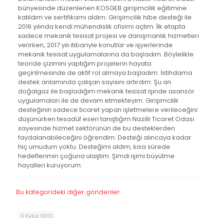
bünyesinde düzenlenen KOSGEB girişimcilik eğitimine
katıldım ve sertifikamı aldım. Girişimcilik hibe desteği ile
2016 yılında kendi mühendislik ofisimi açtım. İlk etapta
sadece mekanik tesisat projesi ve danışmanlık hizmetleri
verirken, 2017 yılı itibariyle konutlar ve işyerlerinde
mekanik tesisat uygulamalarına da başladım. Böylelikle
teoride çizimini yaptığım projelerin hayata
geçirilmesinde de aktif rol almaya başladım. İstihdama
destek anlamında çalışan sayısını artırdım. Şu an
doğalgaz ile başladığım mekanik tesisat işinde asansör
uygulamaları ile de devam etmekteyim. Girişimcilik
desteğinin sadece ticaret yapan işletmelere verileceğini
düşünürken tesadüf eseri tanıştığım Nazilli Ticaret Odası
sayesinde hizmet sektörünün de bu desteklerden
faydalanabileceğini öğrendim. Desteği alıncaya kadar
hiç umudum yoktu. Desteğimi aldım, kısa sürede
hedeflerimin çoğuna ulaştım. Şimdi işimi büyütme
hayalleri kuruyorum.
Bu kategorideki diğer gönderiler
3 Eylül 2021