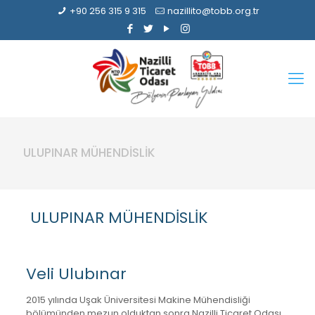
+90 256 315 9 315
nazillito@tobb.org.tr
ULUPINAR MÜHENDİSLİK
ULUPINAR MÜHENDİSLİK
Veli Ulubınar
2015 yılında Uşak Üniversitesi Makine Mühendisliği
bölümünden mezun olduktan sonra Nazilli Ticaret Odası