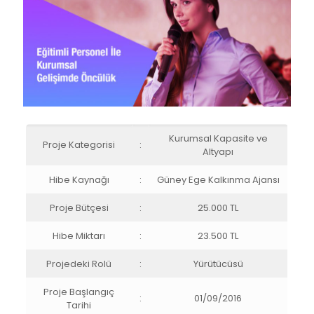
Kurumsal Kapasite ve
Proje Kategorisi
:
Altyapı
Hibe Kaynağı
:
Güney Ege Kalkınma Ajansı
Proje Bütçesi
:
25.000 TL
Hibe Miktarı
:
23.500 TL
Projedeki Rolü
:
Yürütücüsü
Proje Başlangıç
:
01/09/2016
Tarihi