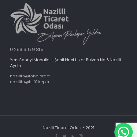
0 256 315 9 315
Yeni Sanayi Mahallesi, Şehit Naci Ülker Bulvarı No:6 Nazilli
Aydın
nazillito@tobb.org.tr
nazillito@hs01.kep.tr
Nazilli Ticaret Odası ® 2021