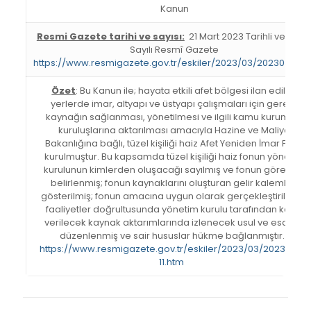
Kanun
Resmi Gazete tarihi ve sayısı:
21 Mart 2023 Tarihli ve 3213
Sayılı Resmî Gazete
https://www.resmigazete.gov.tr/eskiler/2023/03/20230321.pd
Özet
: Bu Kanun ile; hayata etkili afet bölgesi ilan edilen
yerlerde imar, altyapı ve üstyapı çalışmaları için gerekli
kaynağın sağlanması, yönetilmesi ve ilgili kamu kurum ve
kuruluşlarına aktarılması amacıyla Hazine ve Maliye
Bakanlığına bağlı, tüzel kişiliği haiz Afet Yeniden İmar Fonu
kurulmuştur. Bu kapsamda tüzel kişiliği haiz fonun yönetim
kurulunun kimlerden oluşacağı sayılmış ve fonun görevleri
belirlenmiş; fonun kaynaklarını oluşturan gelir kalemleri
gösterilmiş; fonun amacına uygun olarak gerçekleştirilecek
faaliyetler doğrultusunda yönetim kurulu tarafından karar
verilecek kaynak aktarımlarında izlenecek usul ve esaslar
düzenlenmiş ve sair hususlar hükme bağlanmıştır.
https://www.resmigazete.gov.tr/eskiler/2023/03/20230321-
11.htm