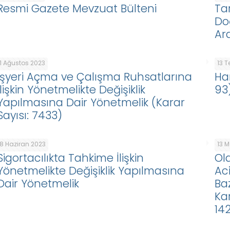
Resmi Gazete Mevzuat Bülteni
Ta
Do
Ar
1 Ağustos 2023
13 
İşyeri Açma ve Çalışma Ruhsatlarına
Ha
İlişkin Yönetmelikte Değişiklik
93
Yapılmasına Dair Yönetmelik (Karar
Sayısı: 7433)
8 Haziran 2023
13 
Sigortacılıkta Tahkime İlişkin
Ol
Yönetmelikte Değişiklik Yapılmasına
Ac
Dair Yönetmelik
Ba
Ka
14