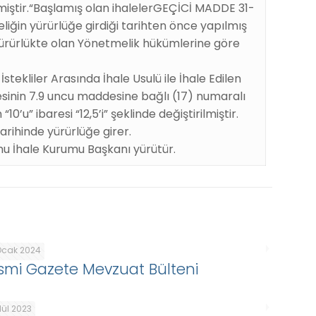
ştir.“Başlamış olan ihalelerGEÇİCİ MADDE 31-
iğin yürürlüğe girdiği tarihten önce yapılmış
e yürürlükte olan Yönetmelik hükümlerine göre
İstekliler Arasında İhale Usulü ile İhale Edilen
sinin 7.9 uncu maddesine bağlı (17) numaralı
0’u” ibaresi “12,5’i” şeklinde değiştirilmiştir.
arihinde yürürlüğe girer.
u İhale Kurumu Başkanı yürütür.
Ocak 2024
smi Gazete Mevzuat Bülteni
lül 2023