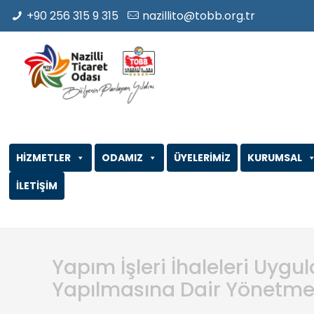
+90 256 315 9 315
nazillito@tobb.org.tr
HİZMETLER
ODAMIZ
ÜYELERİMİZ
KURUMSAL
İLETİŞİM
Yapım İşleri İhaleleri Uyg
Yapılmasına Dair Yönetme