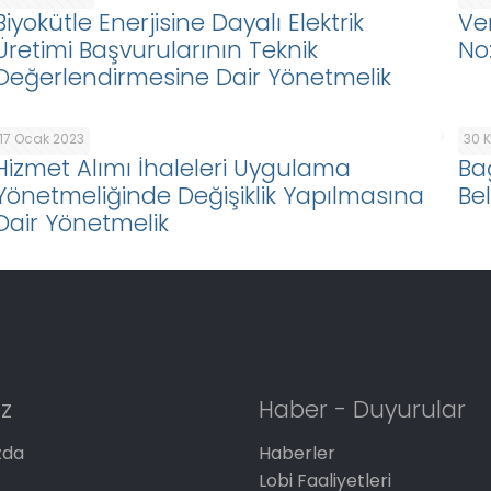
Biyokütle Enerjisine Dayalı Elektrik
Ve
Üretimi Başvurularının Teknik
No
Değerlendirmesine Dair Yönetmelik
17 Ocak 2023
30 
Hizmet Alımı İhaleleri Uygulama
Ba
Yönetmeliğinde Değişiklik Yapılmasına
Be
Dair Yönetmelik
z
Haber - Duyurular
zda
Haberler
Lobi Faaliyetleri