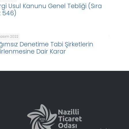
rgi Usul Kanunu Genel Tebliği (Sıra
: 546)
Kasım 2022
ğımsız Denetime Tabi Şirketlerin
lirlenmesine Dair Karar