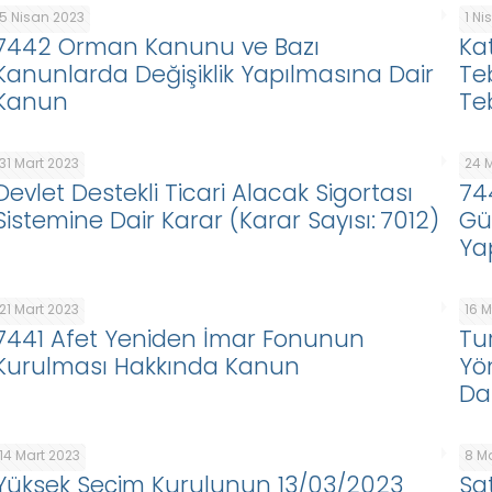
5 Nisan 2023
1 N
7442 Orman Kanunu ve Bazı
Ka
Kanunlarda Değişiklik Yapılmasına Dair
Te
Kanun
Te
31 Mart 2023
24 
Devlet Destekli Ticari Alacak Sigortası
74
Sistemine Dair Karar (Karar Sayısı: 7012)
Gü
Yap
21 Mart 2023
16 
7441 Afet Yeniden İmar Fonunun
Tur
Kurulması Hakkında Kanun
Yö
Da
14 Mart 2023
8 M
Yüksek Seçim Kurulunun 13/03/2023
Sat