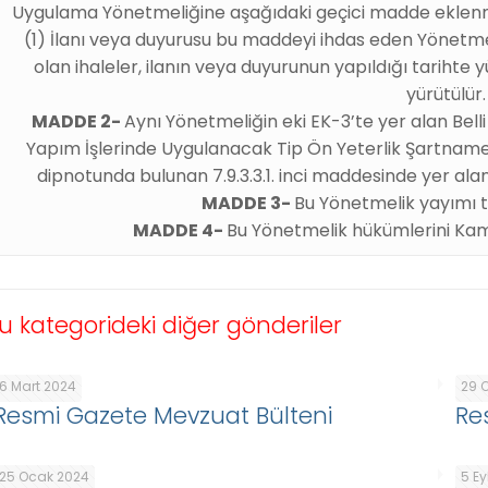
Uygulama Yönetmeliğine aşağıdaki geçici madde eklenmi
(1) İlanı veya duyurusu bu maddeyi ihdas eden Yönetmel
olan ihaleler, ilanın veya duyurunun yapıldığı tariht
yürütülür.
MADDE 2-
Aynı Yönetmeliğin eki EK-3’te yer alan Belli 
Yapım İşlerinde Uygulanacak Tip Ön Yeterlik Şartname
dipnotunda bulunan 7.9.3.3.1. inci maddesinde yer alan “1
MADDE 3-
Bu Yönetmelik yayımı t
MADDE 4-
Bu Yönetmelik hükümlerini Kam
u kategorideki diğer gönderiler
6 Mart 2024
29 
Resmi Gazete Mevzuat Bülteni
Re
25 Ocak 2024
5 Ey