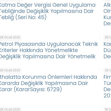
Katma Değer Vergisi Genel Uygulama
Alk
Tebliğinde Değişiklik Yapılmasına Dair
Ol
Tebliğ (Seri No: 45)
Kur
De
28 Ocak 2023
28 
Petrol Piyasasında Uygulanacak Teknik
Ka
Kriterler Hakkında Yönetmelikte
Dü
Değişiklik Yapılmasına Dair Yönetmelik
De
26 Ocak 2023
26 
İthalatta Korunma Önlemleri Hakkında
Fir
Kararda Değişiklik Yapılmasına Dair
Tü
Karar (KararSayısı: 6729)
De
20
26 Ocak 2023
18 