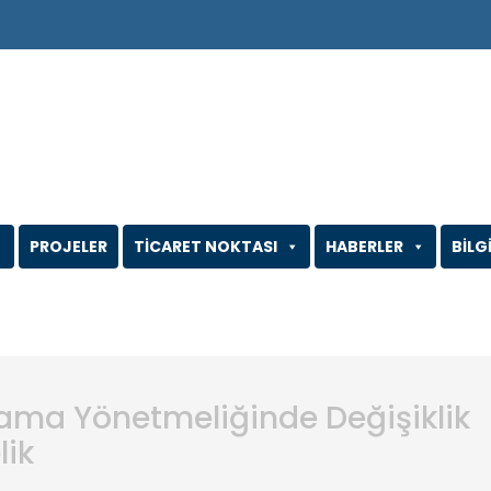
PROJELER
TİCARET NOKTASI
HABERLER
BİLG
ulama Yönetmeliğinde Değişiklik
lik