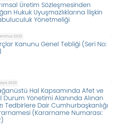
rımsal Üretim Sözleşmesinden
ğan Hukuk Uyuşmazlıklarına İlişkin
abuluculuk Yönetmeliği
Temmuz 2023
rçlar Kanunu Genel Tebliği (Seri No:
)
Mayıs 2023
ağanüstü Hal Kapsamında Afet ve
il Durum Yönetimi Alanında Alınan
zı Tedbirlere Dair Cumhurbaşkanlığı
rarnamesi (Kararname Numarası:
2)