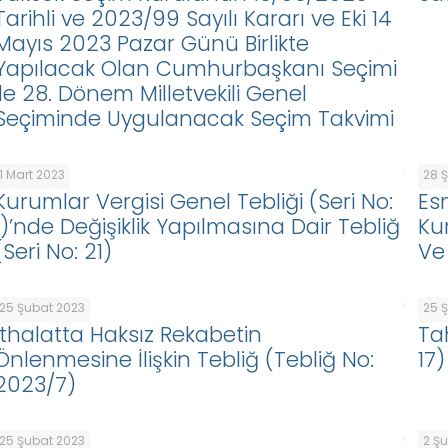
Tarihli ve 2023/99 Sayılı Kararı ve Eki 14
Mayıs 2023 Pazar Günü Birlikte
Yapılacak Olan Cumhurbaşkanı Seçimi
ile 28. Dönem Milletvekili Genel
Seçiminde Uygulanacak Seçim Takvimi
1 Mart 2023
28 
Kurumlar Vergisi Genel Tebliği (Seri No:
Es
1)’nde Değişiklik Yapılmasına Dair Tebliğ
Ku
(Seri No: 21)
Ve
25 Şubat 2023
25 
İthalatta Haksız Rekabetin
Tah
Önlenmesine İlişkin Tebliğ (Tebliğ No:
17)
2023/7)
25 Şubat 2023
2 Ş