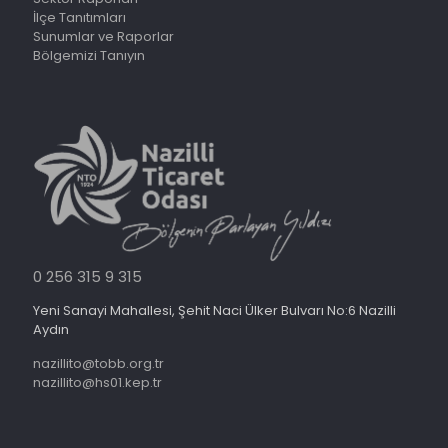
İlçe Tanıtımları
Sunumlar ve Raporlar
Bölgemizi Tanıyın
0 256 315 9 315
Yeni Sanayi Mahallesi, Şehit Naci Ülker Bulvarı No:6 Nazilli
Aydın
nazillito@tobb.org.tr
nazillito@hs01.kep.tr