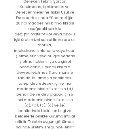
Gereken Teknik Şartlar,
Kurulmaları, İşletilmeleri ve
Denetlenmelerine İlişkin Usul ve
Esaslar Hakkında Yönetmeliğin
20 nci maddesinin birinci fıkrası
aşağıdaki şekilde
değiştirilmiştir.“Alkol veya alkollü
içki üretim izni sahibi firmalara ait
fabrika,
imalathane, imlahane veya ticari
işletmelerin veya bu gibi yerlerin
işletme hakkının ya da şirket
hisselerinin, üçüncü kişilere
devredilebilmesi Kurum iznine
tabidir. Bu amaçla yapılacak
talep, devredecek için 5 inci
maddenin birinci fıkrasının (d)
bendinde ve devralacak için 5
inci maddenin birinci fıkrasının
(a), (b), (c), (d) ve (e)
bentlerinde belirtilen bilgi ve
belgelerle birlikte Kuruma intikal
ettirilir. Talebin uygun görülmesi
halinde üretim izni güncellenir.”