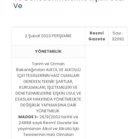
Ve
Resmî
Sayı :
2 Şubat 2023 PERŞEMBE
Gazete
32092
YÖNETMELİK
Tarım ve Orman
Bakanlığından:ALKOL VE ALKOLLÜ
İÇKİ TESİSLERİNİN HAİZ OLMALARI
GEREKEN TEKNİK ŞARTLAR,
KURULMALARI, İŞLETİLMELERİ VE
DENETLENMELERİNE İLİŞKİN USUL VE
ESASLAR HAKKINDA YÖNETMELİKTE
DEĞİŞİKLİK YAPILMASINA DAİR
YÖNETMELİK
MADDE 1-
26/9/2002 tarihli ve
24888 sayılı Resmî Gazete’de
yayımlanan Alkol ve Alkollü İçki
Tesislerinin Haiz Olmaları