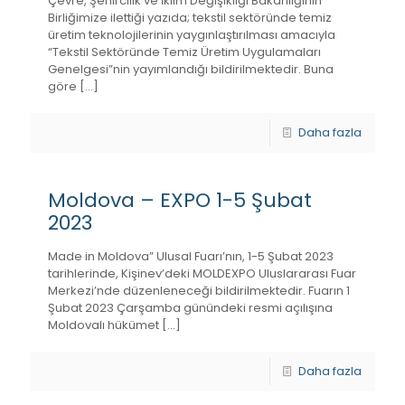
Çevre, Şehircilik ve İklim Değişikliği Bakanlığının
Birliğimize ilettiği yazıda; tekstil sektöründe temiz
üretim teknolojilerinin yaygınlaştırılması amacıyla
“Tekstil Sektöründe Temiz Üretim Uygulamaları
Genelgesi”nin yayımlandığı bildirilmektedir. Buna
göre
[…]
Daha fazla
Moldova – EXPO 1-5 Şubat
2023
Made in Moldova” Ulusal Fuarı’nın, 1-5 Şubat 2023
tarihlerinde, Kişinev’deki MOLDEXPO Uluslararası Fuar
Merkezi’nde düzenleneceği bildirilmektedir. Fuarın 1
Şubat 2023 Çarşamba günündeki resmi açılışına
Moldovalı hükümet
[…]
Daha fazla