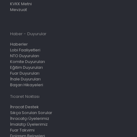
KVKK Metni
Mevzuat
Haber - Duyurular
Haberler
Lobi Faaliyetleri
NTO Duyuruları
Komite Duyuruları
Eğitim Duyuruları
Fuar Duyuruları
İhale Duyuruları
Başarı Hikayeleri
Ticaret Noktası
İhracat Destek
Sıkça Sorulan Sorular
İhracatçı Üyelerimiz
İmalatçı Üyelerimiz
Fuar Takvimi
Dolaşım Belgeleri