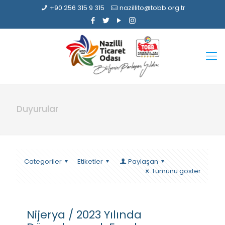
+90 256 315 9 315
nazillito@tobb.org.tr
Duyurular
Categoriler
Etiketler
Paylaşan
Tümünü göster
Nijerya / 2023 Yılında