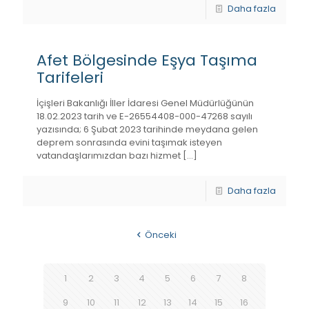
Daha fazla
Afet Bölgesinde Eşya Taşıma
Tarifeleri
İçişleri Bakanlığı İller İdaresi Genel Müdürlüğünün
18.02.2023 tarih ve E-26554408-000-47268 sayılı
yazısında; 6 Şubat 2023 tarihinde meydana gelen
deprem sonrasında evini taşımak isteyen
vatandaşlarımızdan bazı hizmet
[…]
Daha fazla
Önceki
1
2
3
4
5
6
7
8
9
10
11
12
13
14
15
16