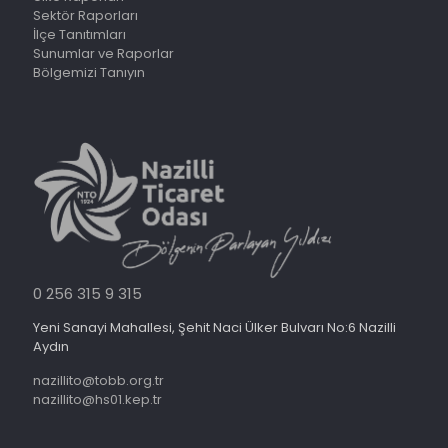
Sektör Raporları
İlçe Tanıtımları
Sunumlar ve Raporlar
Bölgemizi Tanıyın
0 256 315 9 315
Yeni Sanayi Mahallesi, Şehit Naci Ülker Bulvarı No:6 Nazilli
Aydın
nazillito@tobb.org.tr
nazillito@hs01.kep.tr