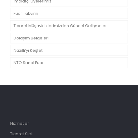
İmalatçı Üyelerimiz
Fuar Takvimi
Ticaret Müşavirliklerimizden Güncel Gelişmeler
Dolaşım Belgeleri
Nazilli’yi Keşfet
NTO Sanal Fuar
Hizmetler
Ticaret Sicil