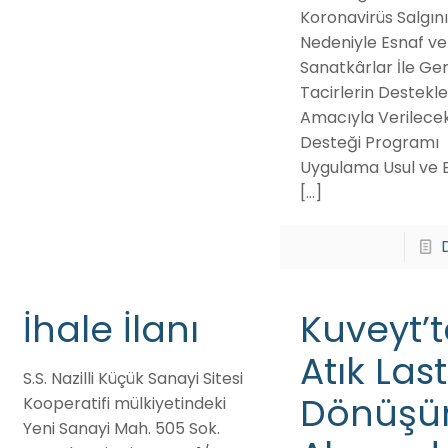
Koronavirüs Salgını
Nedeniyle Esnaf ve
Sanatkârlar İle Ger
Tacirlerin Destekl
Amacıyla Verilece
Desteği Programı
Uygulama Usul ve E
[…]
İhale İlanı
Kuveyt’t
Atık Last
S.S. Nazilli Küçük Sanayi Sitesi
Dönüş
Kooperatifi mülkiyetindeki
Yeni Sanayi Mah. 505 Sok.