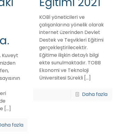
aki
Eğitimi 2021
KOBİ yöneticileri ve
çalışanlarına yönelik olarak
internet üzerinden Devlet
a.
Destek ve Teşvikleri Eğitimi
gerçekleştirilecektir.
Eğitime ilişkin detaylı bilgi
a, Kuveyt
ekte sunulmaktadır. TOBB
imizden
Ekonomi ve Teknoloji
fen,
Üniversitesi Sürekli
[…]
 sayısının
eri
Daha fazla
de
ve
[…]
Daha fazla