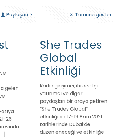
Paylaşan
Tümünü göster
st
She Trades
Global
Etkinliği
iye
Kadın girişimci, ihracatçı,
za gelen
yatırımcı ve diğer
 ve
paydaşları bir araya getiren
“She Trades Global”
 yazıya
etkinliğinin 17-19 Ekim 2021
21-26
tarihlerinde Dubai’de
 arasında
düzenleneceği ve etkinliğe
[…]