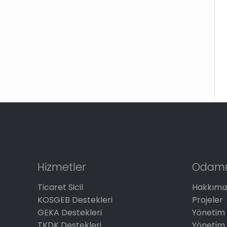
Hizmetler
Odamı
Ticaret Sicil
Hakkımı
KOSGEB Destekleri
Projeler
GEKA Destekleri
Yönetim 
TKDK Destekleri
Yönetim 