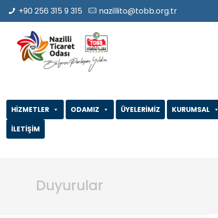
+90 256 315 9 315
nazillito@tobb.org.tr
HİZMETLER
ODAMIZ
ÜYELERİMİZ
KURUMSAL
İLETİŞİM
Duyurular