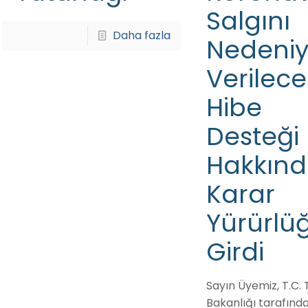
Salgını
Daha fazla
Nedeniy
Verilece
Hibe
Desteği
Hakkın
Karar
Yürürlü
Girdi
Sayın Üyemiz, T.C. 
Bakanlığı tarafınd