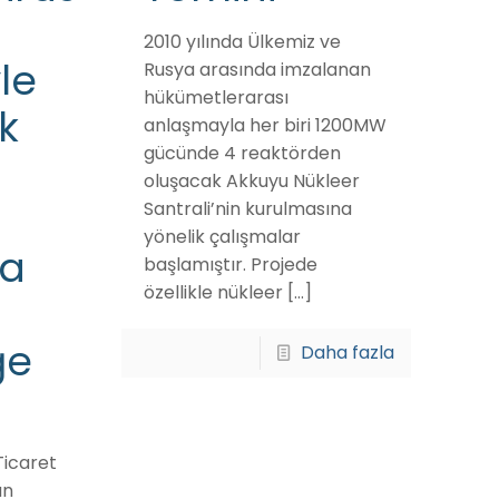
2010 yılında Ülkemiz ve
le
Rusya arasında imzalanan
hükümetlerarası
k
anlaşmayla her biri 1200MW
gücünde 4 reaktörden
oluşacak Akkuyu Nükleer
Santrali’nin kurulmasına
yönelik çalışmalar
da
başlamıştır. Projede
özellikle nükleer
[…]
ğe
Daha fazla
Ticaret
an