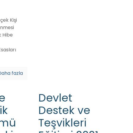
çek Kişi
enmesi
k Hibe
sasları
Daha fazla
e
Devlet
ik
Destek ve
ümü
Teşvikleri