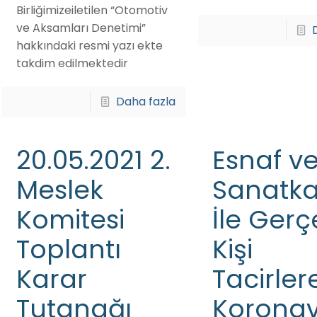
Birliğimizeiletilen “Otomotiv
ve Aksamları Denetimi”
hakkındaki resmi yazı ekte
takdim edilmektedir
Daha fazla
20.05.2021 2.
Esnaf v
Meslek
Sanatka
Komitesi
İle Gerç
Toplantı
Kişi
Karar
Tacirler
Tutanağı
Koronav