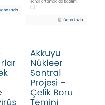
sanal ortamda da katılım
[…]
Daha fazla
Daha fazla
e
Akkuyu
rlar
Nükleer
ek
Santral
Projesi –
e
Çelik Boru
irüs
Temini