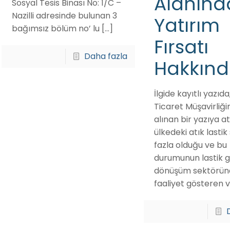
Alanınd
Sosyal Tesis Binası No: 1/C –
Nazilli adresinde bulunan 3
Yatırım
bağımsız bölüm no’ lu
[…]
Fırsatı
Daha fazla
Hakkınd
İlgide kayıtlı yazıd
Ticaret Müşavirliğ
alınan bir yazıya at
ülkedeki atık lastik
fazla olduğu ve bu
durumunun lastik g
dönüşüm sektörün
faaliyet gösteren 