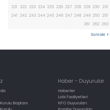
221
222
223
224
225
226
227
228
229
230
231
241
242
243
244
245
246
247
248
249
250
251
261
262
263
Sonraki
z
Haber - Duyurular
zda
Haberler
Lobi Faaliyetleri
Kurulu Başkanı
NTO Duyuruları
Kurulu
Komite Duyuruları