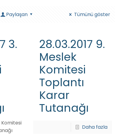
Paylaşan
Tümünü göster
7 3.
28.03.2017 9.
Meslek
i
Komitesi
Toplantı
Karar
ı
Tutanağı
k Komitesi
Daha fazla
anağı