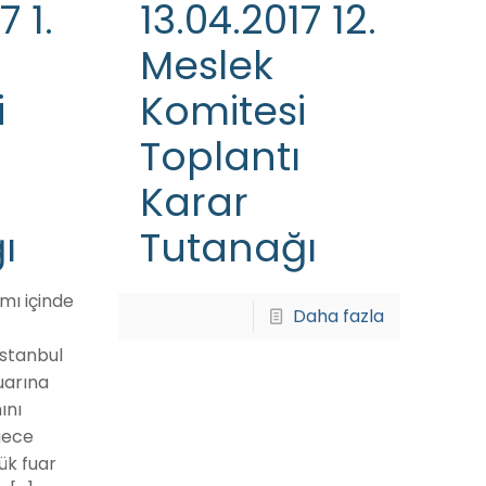
7 1.
13.04.2017 12.
Meslek
i
Komitesi
Toplantı
Karar
ı
Tutanağı
mı içinde
Daha fazla
İstanbul
uarına
ını
gece
ük fuar