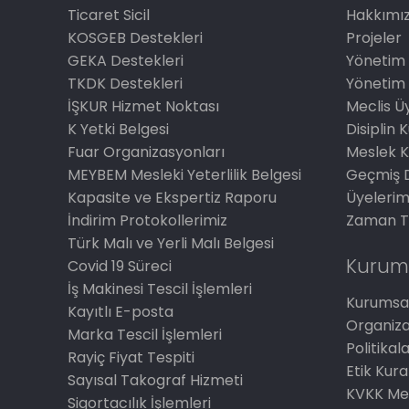
Ticaret Sicil
Hakkımı
KOSGEB Destekleri
Projeler
GEKA Destekleri
Yönetim 
TKDK Destekleri
Yönetim 
İŞKUR Hizmet Noktası
Meclis Üy
K Yetki Belgesi
Disiplin 
Fuar Organizasyonları
Meslek K
MEYBEM Mesleki Yeterlilik Belgesi
Geçmiş 
Kapasite ve Ekspertiz Raporu
Üyelerim
İndirim Protokollerimiz
Zaman T
Türk Malı ve Yerli Malı Belgesi
Kurum
Covid 19 Süreci
İş Makinesi Tescil İşlemleri
Kurumsal
Kayıtlı E-posta
Organiz
Marka Tescil İşlemleri
Politikal
Rayiç Fiyat Tespiti
Etik Kura
Sayısal Takograf Hizmeti
KVKK Me
Sigortacılık İşlemleri