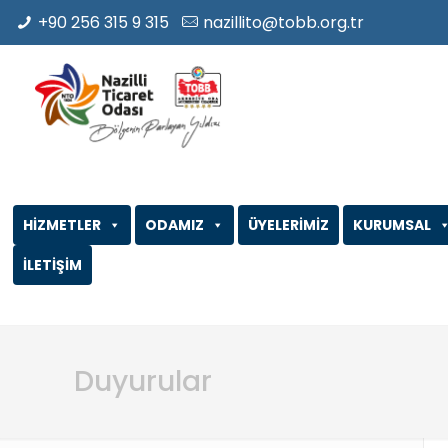
+90 256 315 9 315
nazillito@tobb.org.tr
HİZMETLER
ODAMIZ
ÜYELERİMİZ
KURUMSAL
İLETİŞİM
Duyurular