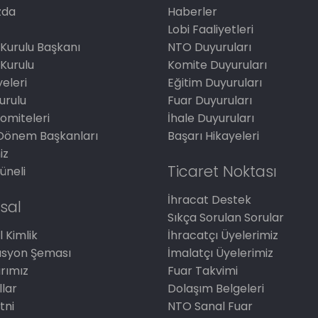
zda
Haberler
Lobi Faaliyetleri
Kurulu Başkanı
NTO Duyuruları
Kurulu
Komite Duyuruları
eleri
Eğitim Duyuruları
Kurulu
Fuar Duyuruları
omiteleri
İhale Duyuruları
Dönem Başkanları
Başarı Hikayeleri
iz
Ticaret Noktası
üneli
İhracat Destek
sal
Sıkça Sorulan Sorular
 Kimlik
İhracatçı Üyelerimiz
asyon Şeması
İmalatçı Üyelerimiz
arımız
Fuar Takvimi
llar
Dolaşım Belgeleri
tni
NTO Sanal Fuar