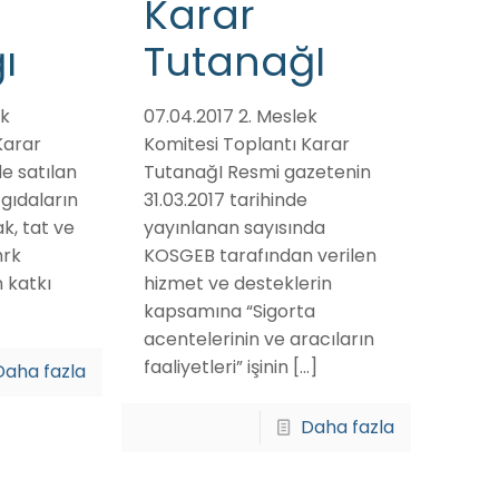
Karar
ı
TutanağI
ek
07.04.2017 2. Meslek
Karar
Komitesi Toplantı Karar
e satılan
TutanağI Resmi gazetenin
 gıdaların
31.03.2017 tarihinde
k, tat ve
yayınlanan sayısında
mrk
KOSGEB tarafından verilen
 katkı
hizmet ve desteklerin
kapsamına “Sigorta
acentelerinin ve aracıların
faaliyetleri” işinin
[…]
Daha fazla
Daha fazla