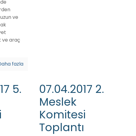
nde
rden
n uzun ve
rak
yet
k ve araç
Daha fazla
17 5.
07.04.2017 2.
Meslek
i
Komitesi
Toplantı