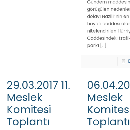
Gündem maddesi
görüşülen nedenle
dolayı Nazilli’nin e
hayati caddesi ola
nitelendirilen Hürri
Caddesindeki trafi
parkı
[…]
29.03.2017 11.
06.04.20
Meslek
Meslek
Komitesi
Komites
Toplantı
Toplantı