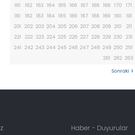
161
162
163
164
165
166
167
168
169
170
171
181
182
183
184
185
186
187
188
189
190
191
201
202
203
204
205
206
207
208
209
210
211
221
222
223
224
225
226
227
228
229
230
231
241
242
243
244
245
246
247
248
249
250
251
261
262
263
Sonraki
z
Haber - Duyurular