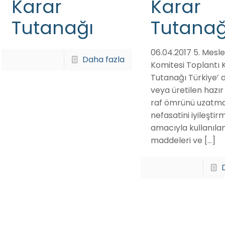
Karar
Karar
Tutanağı
Tutanağ
06.04.2017 5. Mesl
Daha fazla
Komitesi Toplantı 
Tutanağı Türkiye’ d
veya üretilen hazır
raf ömrünü uzatma
nefasatini iyileştir
amacıyla kullanılan
maddeleri ve
[…]