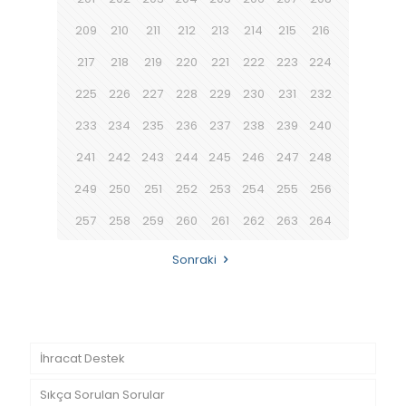
209
210
211
212
213
214
215
216
217
218
219
220
221
222
223
224
225
226
227
228
229
230
231
232
233
234
235
236
237
238
239
240
241
242
243
244
245
246
247
248
249
250
251
252
253
254
255
256
257
258
259
260
261
262
263
264
Sonraki
İhracat Destek
Sıkça Sorulan Sorular