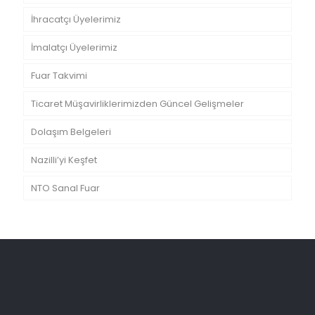
İhracatçı Üyelerimiz
İmalatçı Üyelerimiz
Fuar Takvimi
Ticaret Müşavirliklerimizden Güncel Gelişmeler
Dolaşım Belgeleri
Nazilli’yi Keşfet
NTO Sanal Fuar