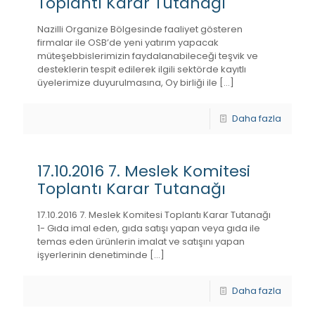
Toplantı Karar Tutanağı
Nazilli Organize Bölgesinde faaliyet gösteren
firmalar ile OSB’de yeni yatırım yapacak
müteşebbislerimizin faydalanabileceği teşvik ve
desteklerin tespit edilerek ilgili sektörde kayıtlı
üyelerimize duyurulmasına, Oy birliği ile
[…]
Daha fazla
17.10.2016 7. Meslek Komitesi
Toplantı Karar Tutanağı
17.10.2016 7. Meslek Komitesi Toplantı Karar Tutanağı
1- Gıda imal eden, gıda satışı yapan veya gıda ile
temas eden ürünlerin imalat ve satışını yapan
işyerlerinin denetiminde
[…]
Daha fazla