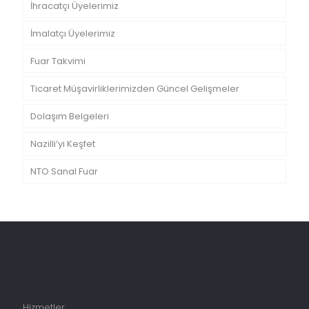
İhracatçı Üyelerimiz
İmalatçı Üyelerimiz
Fuar Takvimi
Ticaret Müşavirliklerimizden Güncel Gelişmeler
Dolaşım Belgeleri
Nazilli’yi Keşfet
NTO Sanal Fuar
Hizmetler