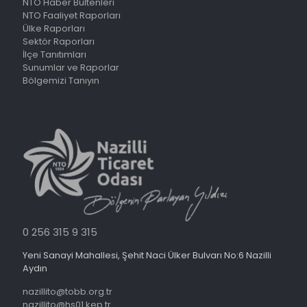
NTO Haber Bültenleri
NTO Faaliyet Raporları
Ülke Raporları
Sektör Raporları
İlçe Tanıtımları
Sunumlar ve Raporlar
Bölgemizi Tanıyın
0 256 315 9 315
Yeni Sanayi Mahallesi, Şehit Naci Ülker Bulvarı No:6 Nazilli
Aydın
nazillito@tobb.org.tr
nazillito@hs01.kep.tr