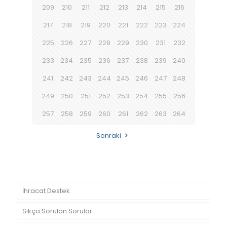
209
210
211
212
213
214
215
216
217
218
219
220
221
222
223
224
225
226
227
228
229
230
231
232
233
234
235
236
237
238
239
240
241
242
243
244
245
246
247
248
249
250
251
252
253
254
255
256
257
258
259
260
261
262
263
264
Sonraki
İhracat Destek
Sıkça Sorulan Sorular