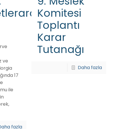
.
9. Meslek
lerarası
Komitesi
Toplantı
Karar
Tutanağı
irve
 ve
Daha fazla
iorgia
ığında 17
de
umu ile
in
erek,
Daha fazla