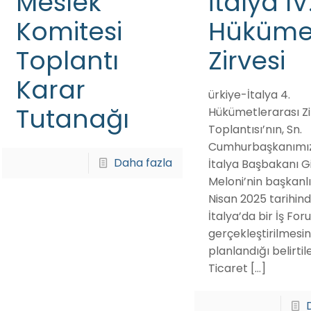
Meslek
İtalya IV
Komitesi
Hükümet
Toplantı
Zirvesi
Karar
ürkiye-İtalya 4.
Tutanağı
Hükümetlerarası Z
Toplantısı’nın, Sn.
Cumhurbaşkanımız
Daha fazla
İtalya Başbakanı G
Meloni’nin başkanl
Nisan 2025 tarihin
İtalya’da bir İş For
gerçekleştirilmesin
planlandığı belirtil
Ticaret
[…]