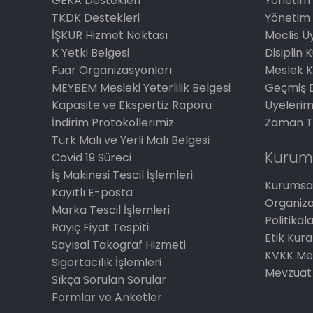
GEKA Destekleri
Yönetim 
TKDK Destekleri
Yönetim 
İŞKUR Hizmet Noktası
Meclis Üy
K Yetki Belgesi
Disiplin 
Fuar Organizasyonları
Meslek K
MEYBEM Mesleki Yeterlilik Belgesi
Geçmiş 
Kapasite ve Ekspertiz Raporu
Üyelerim
İndirim Protokollerimiz
Zaman T
Türk Malı ve Yerli Malı Belgesi
Kurum
Covid 19 Süreci
İş Makinesi Tescil İşlemleri
Kurumsal
Kayıtlı E-posta
Organiz
Marka Tescil İşlemleri
Politikal
Rayiç Fiyat Tespiti
Etik Kura
Sayısal Takograf Hizmeti
KVKK Me
Sigortacılık İşlemleri
Mevzuat
Sıkça Sorulan Sorular
Formlar ve Anketler