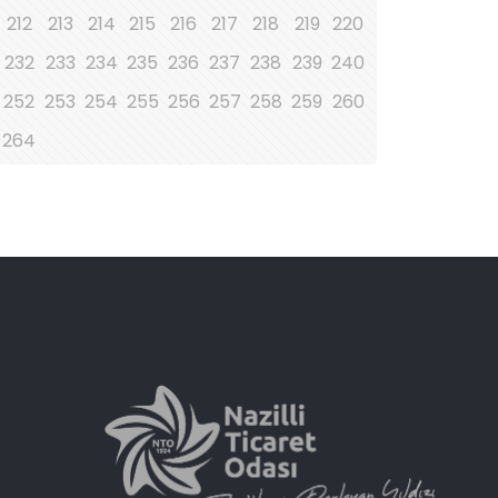
212
213
214
215
216
217
218
219
220
232
233
234
235
236
237
238
239
240
252
253
254
255
256
257
258
259
260
264