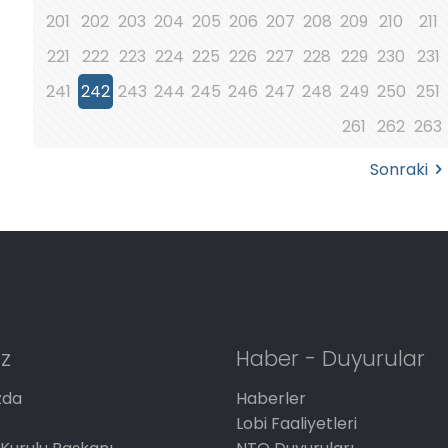
201
202
203
204
205
206
207
208
209
210
211
221
222
223
224
225
226
227
228
229
230
231
241
242
243
244
245
246
247
248
249
250
251
261
262
263
Sonraki
z
Haber - Duyurular
zda
Haberler
Lobi Faaliyetleri