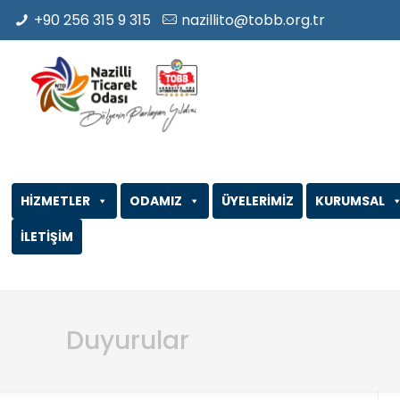
+90 256 315 9 315
nazillito@tobb.org.tr
HİZMETLER
ODAMIZ
ÜYELERİMİZ
KURUMSAL
İLETİŞİM
Duyurular