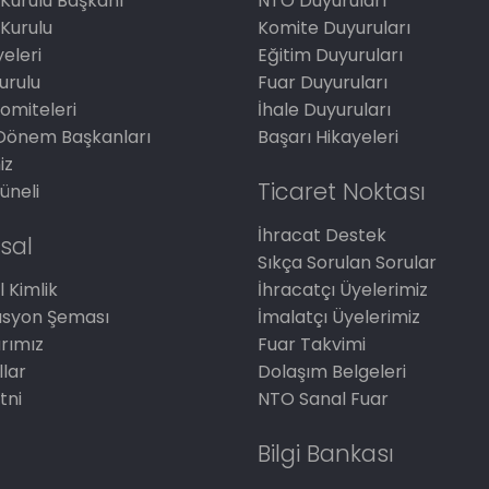
Kurulu Başkanı
NTO Duyuruları
Kurulu
Komite Duyuruları
eleri
Eğitim Duyuruları
Kurulu
Fuar Duyuruları
omiteleri
İhale Duyuruları
Dönem Başkanları
Başarı Hikayeleri
iz
Ticaret Noktası
üneli
İhracat Destek
sal
Sıkça Sorulan Sorular
 Kimlik
İhracatçı Üyelerimiz
asyon Şeması
İmalatçı Üyelerimiz
arımız
Fuar Takvimi
llar
Dolaşım Belgeleri
tni
NTO Sanal Fuar
Bilgi Bankası