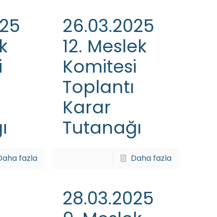
025
26.03.2025
k
12. Meslek
i
Komitesi
Toplantı
Karar
ı
Tutanağı
Daha fazla
Daha fazla
28.03.2025