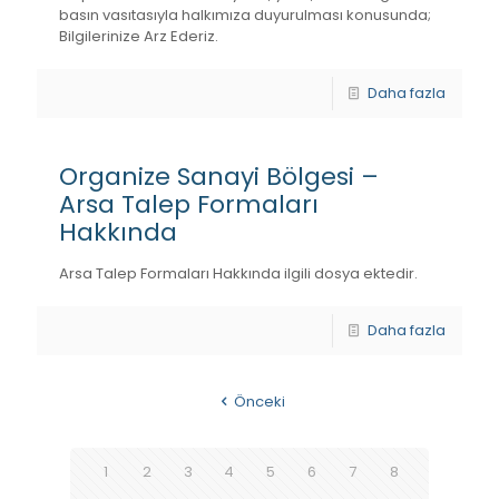
basın vasıtasıyla halkımıza duyurulması konusunda;
Bilgilerinize Arz Ederiz.
Daha fazla
Organize Sanayi Bölgesi –
Arsa Talep Formaları
Hakkında
Arsa Talep Formaları Hakkında ilgili dosya ektedir.
Daha fazla
Önceki
1
2
3
4
5
6
7
8