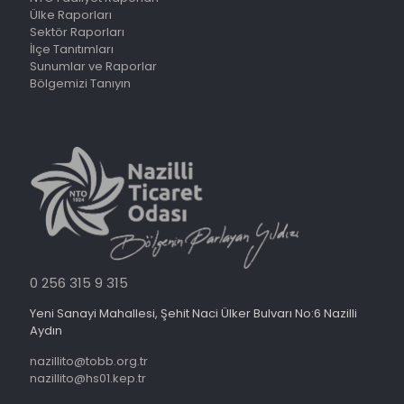
Ülke Raporları
Sektör Raporları
İlçe Tanıtımları
Sunumlar ve Raporlar
Bölgemizi Tanıyın
0 256 315 9 315
Yeni Sanayi Mahallesi, Şehit Naci Ülker Bulvarı No:6 Nazilli
Aydın
nazillito@tobb.org.tr
nazillito@hs01.kep.tr