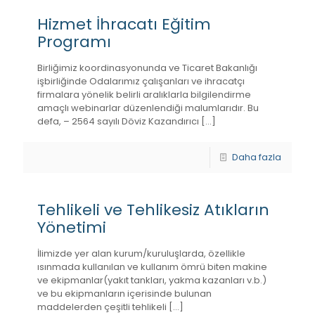
Hizmet İhracatı Eğitim
Programı
Birliğimiz koordinasyonunda ve Ticaret Bakanlığı
işbirliğinde Odalarımız çalışanları ve ihracatçı
firmalara yönelik belirli aralıklarla bilgilendirme
amaçlı webinarlar düzenlendiği malumlarıdır. Bu
defa, – 2564 sayılı Döviz Kazandırıcı
[…]
Daha fazla
Tehlikeli ve Tehlikesiz Atıkların
Yönetimi
İlimizde yer alan kurum/kuruluşlarda, özellikle
ısınmada kullanılan ve kullanım ömrü biten makine
ve ekipmanlar(yakıt tankları, yakma kazanları v.b.)
ve bu ekipmanların içerisinde bulunan
maddelerden çeşitli tehlikeli
[…]