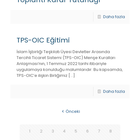
Daha fazla
TPS-OIC Eğitimi
İslam İşbirliği Teşkilatı Üyesi Devletler Arasında
Tercihli Ticaret Sistemi (TPS-OIC) Menşe Kuralları
Anlaşması’nın, 1 Temmuz 2022 tarihi itibariyle
uygulamaya konulduğu malumlarıdır. Bu kapsamda,
TPS-OIC’e ilişkin Birliğimiz
[…]
Daha fazla
Önceki
1
2
3
4
5
6
7
8