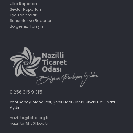
Ülke Raporları
Sektör Raporları
İlçe Tanıtımları
Sunumlar ve Raporlar
Bölgemizi Tanıyın
0 256 315 9 315
Yeni Sanayi Mahallesi, Şehit Naci Ülker Bulvarı No:6 Nazilli
Aydın
nazillito@tobb.org.tr
nazillito@hs01.kep.tr