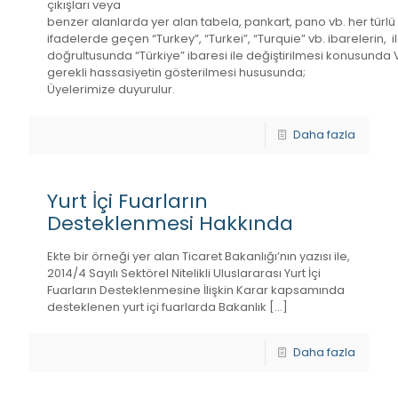
çıkışları veya
benzer alanlarda yer alan tabela, pankart, pano vb. her türl
ifadelerde geçen “Turkey”, “Turkei”, “Turquie” vb. ibarelerin,
doğrultusunda “Türkiye” ibaresi ile değiştirilmesi konusun
gerekli hassasiyetin gösterilmesi hususunda;
Üyelerimize duyurulur.
Daha fazla
Yurt İçi Fuarların
Desteklenmesi Hakkında
Ekte bir örneği yer alan Ticaret Bakanlığı’nın yazısı ile,
2014/4 Sayılı Sektörel Nitelikli Uluslararası Yurt İçi
Fuarların Desteklenmesine İlişkin Karar kapsamında
desteklenen yurt içi fuarlarda Bakanlık
[…]
Daha fazla