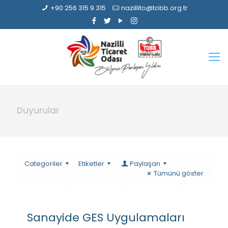
+90 256 315 9 315
nazillito@tobb.org.tr
Duyurular
Categoriler
Etiketler
Paylaşan
Tümünü göster
Sanayide GES Uygulamaları