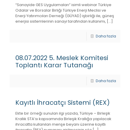
“Sanayide GES Uygulamaları” isimli webinar Türkiye
Odalar ve Borsalar Birliği Türkiye Enerji Meclisi ve
Enerji Yatırımcıları Derneği (GÜYAD) işbirliği ile, güneş
enerjisi sistemlerinin sanayi tarafından kullanımı,
[…]
Daha fazla
08.07.2022 5. Meslek Komitesi
Toplantı Karar Tutanağı
Daha fazla
Kayıtlı İhracatçı Sistemi (REX)
Ekte bir örneği sunulan ilgi yazıda, Türkiye – Birleşik
Krallık STA’sı kapsamında Birleşik Krallığa yapılacak
ihracatta kullanılan menşe beyanı üzerine kayıtlı
ihracatçı (REX) numarası girilmesinin söz
[…]