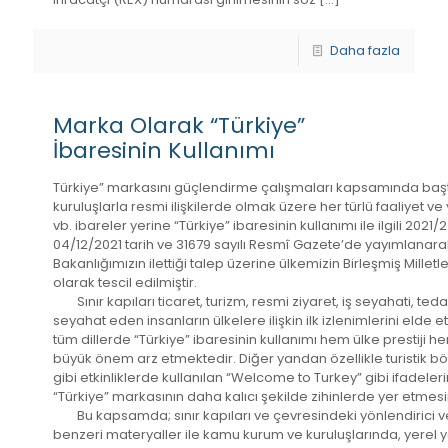
Daha fazla
Marka Olarak “Türkiye”
İbaresinin Kullanımı
Türkiye” markasını güçlendirme çalışmaları kapsamında başta
kuruluşlarla resmi ilişkilerde olmak üzere her türlü faaliyet ve
vb. ibareler yerine “Türkiye” ibaresinin kullanımı ile ilgili 20
04/12/2021 tarih ve 31679 sayılı Resmî Gazete’de yayımlanarak y
Bakanlığımızın ilettiği talep üzerine ülkemizin Birleşmiş Millet
olarak tescil edilmiştir.
Sınır kapıları ticaret, turizm, resmi ziyaret, iş seyahati, te
seyahat eden insanların ülkelere ilişkin ilk izlenimlerini elde e
tüm dillerde “Türkiye” ibaresinin kullanımı hem ülke prestiji h
büyük önem arz etmektedir. Diğer yandan özellikle turistik bö
gibi etkinliklerde kullanılan “Welcome to Turkey” gibi ifadele
“Türkiye” markasının daha kalıcı şekilde zihinlerde yer etmes
Bu kapsamda; sınır kapıları ve çevresindeki yönlendirici veya 
benzeri materyaller ile kamu kurum ve kuruluşlarında, yerel yön