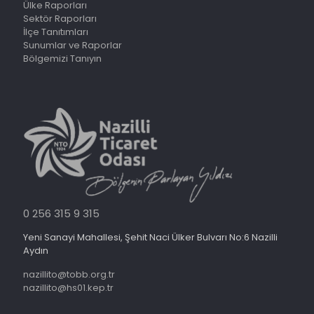
Ülke Raporları
Sektör Raporları
İlçe Tanıtımları
Sunumlar ve Raporlar
Bölgemizi Tanıyın
0 256 315 9 315
Yeni Sanayi Mahallesi, Şehit Naci Ülker Bulvarı No:6 Nazilli
Aydın
nazillito@tobb.org.tr
nazillito@hs01.kep.tr