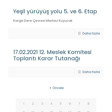
Yeşil yürüyüş yolu 5. ve 6. Etap
Kargılı Dere Çevresi Merkez Kuyucak
Daha fazla
17.02.2021 12. Meslek Komitesi
Toplantı Karar Tutanağı
Daha fazla
Önceki
1
2
3
4
5
6
7
8