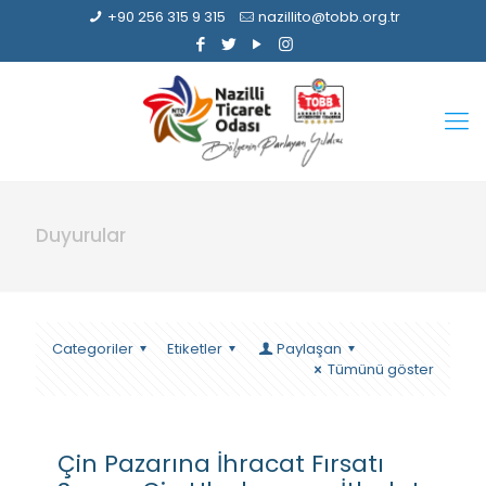
+90 256 315 9 315
nazillito@tobb.org.tr
Duyurular
Categoriler
Etiketler
Paylaşan
Tümünü göster
Çin Pazarına İhracat Fırsatı