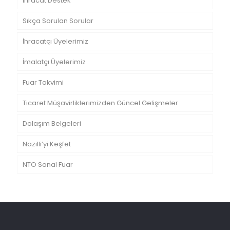
İhracat Destek
Sıkça Sorulan Sorular
İhracatçı Üyelerimiz
İmalatçı Üyelerimiz
Fuar Takvimi
Ticaret Müşavirliklerimizden Güncel Gelişmeler
Dolaşım Belgeleri
Nazilli’yi Keşfet
NTO Sanal Fuar