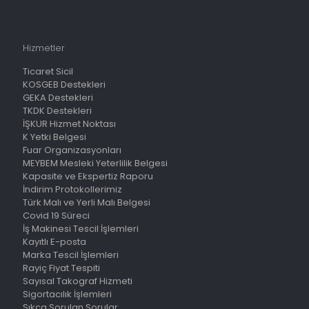
Hizmetler
Ticaret Sicil
KOSGEB Destekleri
GEKA Destekleri
TKDK Destekleri
İŞKUR Hizmet Noktası
K Yetki Belgesi
Fuar Organizasyonları
MEYBEM Mesleki Yeterlilik Belgesi
Kapasite ve Ekspertiz Raporu
İndirim Protokollerimiz
Türk Malı ve Yerli Malı Belgesi
Covid 19 Süreci
İş Makinesi Tescil İşlemleri
Kayıtlı E-posta
Marka Tescil İşlemleri
Rayiç Fiyat Tespiti
Sayısal Takograf Hizmeti
Sigortacılık İşlemleri
Sıkça Sorulan Sorular