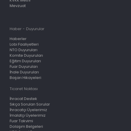
KVKK Metni
Mevzuat
Haber - Duyurular
Haberler
Lobi Faaliyetleri
NTO Duyuruları
Komite Duyuruları
Eğitim Duyuruları
Fuar Duyuruları
İhale Duyuruları
Başarı Hikayeleri
Ticaret Noktası
İhracat Destek
Sıkça Sorulan Sorular
İhracatçı Üyelerimiz
İmalatçı Üyelerimiz
Fuar Takvimi
Dolaşım Belgeleri