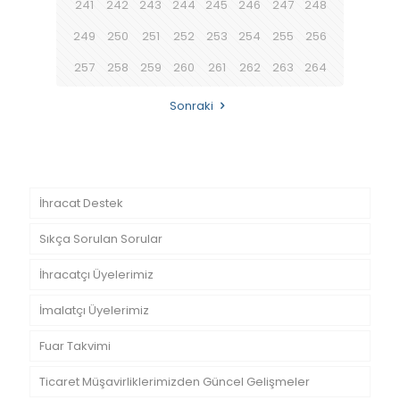
241
242
243
244
245
246
247
248
249
250
251
252
253
254
255
256
257
258
259
260
261
262
263
264
Sonraki
İhracat Destek
Sıkça Sorulan Sorular
İhracatçı Üyelerimiz
İmalatçı Üyelerimiz
Fuar Takvimi
Ticaret Müşavirliklerimizden Güncel Gelişmeler