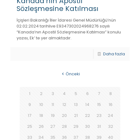
Kanada’nın Apostil
Sözleşmesine Katılması
İçişleri Bakanlığı İller İdaresi Genel Müdürlüğü’nün
02.02.2024 tarihlive E­93473020­249­68276 sayılı
“Kanada’nın Apostil Sözleşmesine Katılması” konulu
yazısı, Ek’ te yer almaktadır.
Daha fazla
Önceki
1
2
3
4
5
6
7
8
9
10
11
12
13
14
15
16
17
18
19
20
21
22
23
24
25
26
27
28
29
30
31
32
33
34
35
36
37
38
39
40