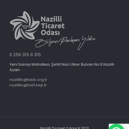
0 256 315 9 315
Yeni Sanayi Mahallesi, Şehit Naci Ülker Bulvarı No:6 Nazilli
Aydın
nazillito@tobb.org.tr
nazillito@hs01.kep.tr
Nazilli Ticaret Odası ® 2021