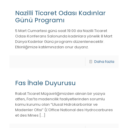
Nazilli Ticaret Odası Kadınlar
Günü Programı
5 Mart Cumartesi günü saat 19:00 da Nazilli Ticaret
Odası Konferans Salonunda kadınlara yönelik 8 Mart
Dünya Kadınlar Günü programı düzenlenecektir.
Etkinliğimize katılımınızdan onur duyarız.
Daha fazla
Fas İhale Duyurusu
Rabat Ticaret Müşavirliğimizden alınan bir yazıya
atfen, Fas’ta madencilik faaliyetlerinden sorumlu
kamu kurumu olan “Ulusal Hidrokarbonlar ve
Madenler Ofisi” (L’Office National des Hydrocarbures
et des Mines
[…]