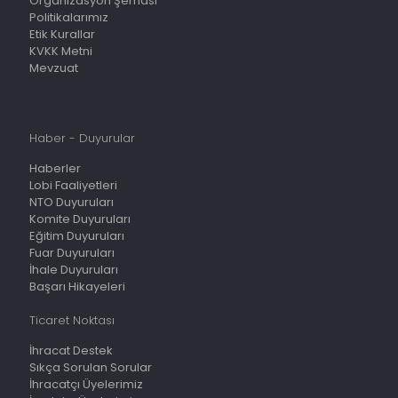
Organizasyon Şeması
Politikalarımız
Etik Kurallar
KVKK Metni
Mevzuat
Haber - Duyurular
Haberler
Lobi Faaliyetleri
NTO Duyuruları
Komite Duyuruları
Eğitim Duyuruları
Fuar Duyuruları
İhale Duyuruları
Başarı Hikayeleri
Ticaret Noktası
İhracat Destek
Sıkça Sorulan Sorular
İhracatçı Üyelerimiz