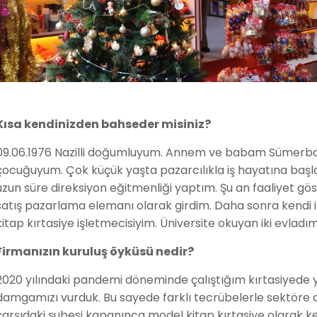
Kısa kendinizden bahseder misiniz?
09.06.1976 Nazilli doğumluyum. Annem ve babam Sümerba
çocuğuyum. Çok küçük yaşta pazarcılıkla iş hayatına başla
uzun süre direksiyon eğitmenliği yaptım. Şu an faaliyet gös
satış pazarlama elemanı olarak girdim. Daha sonra kendi iş
kitap kırtasiye işletmecisiyim. Üniversite okuyan iki evladım
Firmanızın kuruluş öyküsü nedir?
2020 yılındaki pandemi döneminde çalıştığım kırtasiyede 
damgamızı vurduk. Bu sayede farklı tecrübelerle sektöre
çarşıdaki şubesi kapanınca model kitap kırtasiye olarak 