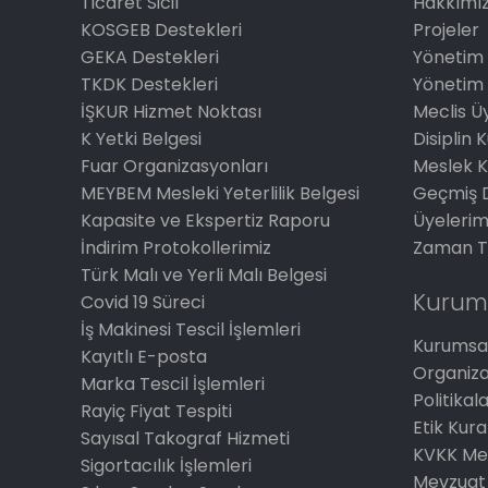
Ticaret Sicil
Hakkımı
KOSGEB Destekleri
Projeler
GEKA Destekleri
Yönetim 
TKDK Destekleri
Yönetim 
İŞKUR Hizmet Noktası
Meclis Üy
K Yetki Belgesi
Disiplin 
Fuar Organizasyonları
Meslek K
MEYBEM Mesleki Yeterlilik Belgesi
Geçmiş 
Kapasite ve Ekspertiz Raporu
Üyelerim
İndirim Protokollerimiz
Zaman T
Türk Malı ve Yerli Malı Belgesi
Kurum
Covid 19 Süreci
İş Makinesi Tescil İşlemleri
Kurumsal
Kayıtlı E-posta
Organiz
Marka Tescil İşlemleri
Politikal
Rayiç Fiyat Tespiti
Etik Kura
Sayısal Takograf Hizmeti
KVKK Me
Sigortacılık İşlemleri
Mevzuat