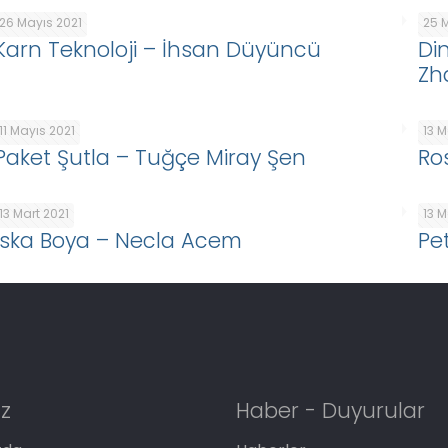
26 Mayıs 2021
25 
Karn Teknoloji – İhsan Düyüncü
Di
Zh
11 Mayıs 2021
13 M
Paket Şutla – Tuğçe Miray Şen
Ro
13 Mart 2021
13 M
İska Boya – Necla Acem
Pe
z
Haber - Duyurular