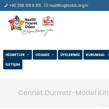
+90 256 315 9 315
nazillito@tobb.org.tr
HİZMETLER
ODAMIZ
ÜYELERİMİZ
KURUMSAL
İLETİŞİM
Cennet Durmaz-Model Kita