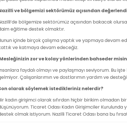
Nazilli ve bölgemizi sektörümüz açısından değerlendi
Nazilli’de bölgemize sektörümüz açısından bakacak olursak
daim eğitime destek olmaktır.
Bunun içinde birçok çalışma yaptık ve yapmaya devam ediy
kattık ve katmaya devam edeceğiz.
Mesleğinizin zor ve kolay yönlerinden bahseder misin
İnsanlara faydalı olmayı ve paylaşmayı seviyorum. Bu işte b
gelmiyor. Çalışanlarımın ve dostlarımın yardım ve desteği 
Son olarak söylemek istedikleriniz nelerdir?
Bir kadın girişimci olarak sıfırdan hiçbir birikim olmadan b
düşünüyorum. Ticaret Odası Kadın Girişimciler Kurulunda 
destek olmak istiyorum. Nazilli Ticaret Odası bana bu fırsa