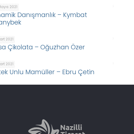
Mayıs 2021
namik Danışmanlık – Kymbat
anybek
art 2021
sa Çikolata – Oğuzhan Özer
art 2021
tek Unlu Mamüller – Ebru Çetin