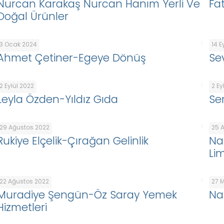
Nurcan Karakaş Nurcan Hanım Yerli Ve
Fa
Doğal Ürünler
3 Ocak 2024
14 E
Ahmet Çetiner-Egeye Dönüş
Se
2 Eylül 2022
2 Ey
Leyla Özden-Yıldız Gıda
Se
29 Ağustos 2022
25 
Rukiye Elçelik-Çırağan Gelinlik
Na
Lim
22 Ağustos 2022
27 
Muradiye Şengün-Öz Saray Yemek
Na
Hizmetleri