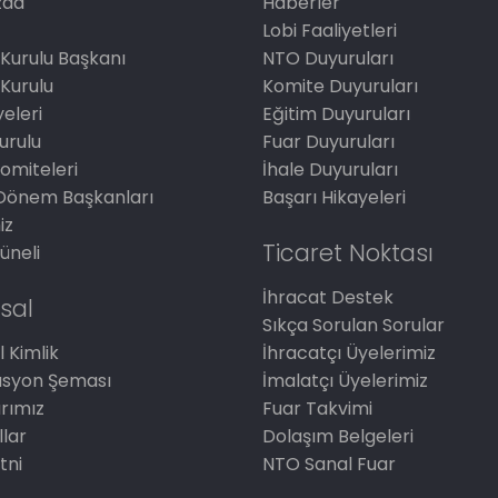
zda
Haberler
Lobi Faaliyetleri
Kurulu Başkanı
NTO Duyuruları
Kurulu
Komite Duyuruları
eleri
Eğitim Duyuruları
Kurulu
Fuar Duyuruları
omiteleri
İhale Duyuruları
Dönem Başkanları
Başarı Hikayeleri
iz
Ticaret Noktası
üneli
İhracat Destek
sal
Sıkça Sorulan Sorular
 Kimlik
İhracatçı Üyelerimiz
asyon Şeması
İmalatçı Üyelerimiz
arımız
Fuar Takvimi
llar
Dolaşım Belgeleri
tni
NTO Sanal Fuar