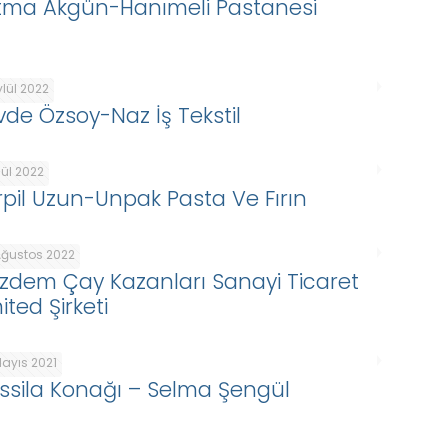
tma Akgün-Hanımeli Pastanesi
ylül 2022
vde Özsoy-Naz İş Tekstil
lül 2022
rpil Uzun-Unpak Pasta Ve Fırın
Ağustos 2022
zdem Çay Kazanları Sanayi Ticaret
ited Şirketi
Mayıs 2021
ssila Konağı – Selma Şengül