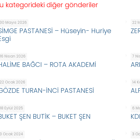
u kategorideki diğer gönderiler
30 Mayıs 2026
22 
SİMGE PASTANESİ – Hüseyin- Huriye
ZE
Esgi
16 Nisan 2026
7 N
HALİME BAĞCI – ROTA AKADEMİ
AR
22 Ocak 2026
14 
GÖZDE TURAN-İNCİ PASTANESİ
AL
18 Eylül 2025
6 M
BUKET ŞEN BUTİK – BUKET ŞEN
KD
3 Ocak 2024
3 O