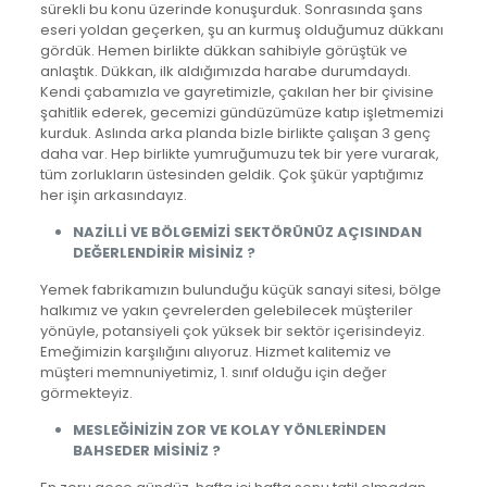
sürekli bu konu üzerinde konuşurduk. Sonrasında şans
eseri yoldan geçerken, şu an kurmuş olduğumuz dükkanı
gördük. Hemen birlikte dükkan sahibiyle görüştük ve
anlaştık. Dükkan, ilk aldığımızda harabe durumdaydı.
Kendi çabamızla ve gayretimizle, çakılan her bir çivisine
şahitlik ederek, gecemizi gündüzümüze katıp işletmemizi
kurduk. Aslında arka planda bizle birlikte çalışan 3 genç
daha var. Hep birlikte yumruğumuzu tek bir yere vurarak,
tüm zorlukların üstesinden geldik. Çok şükür yaptığımız
her işin arkasındayız.
NAZİLLİ VE BÖLGEMİZİ SEKTÖRÜNÜZ AÇISINDAN
DEĞERLENDİRİR MİSİNİZ ?
Yemek fabrikamızın bulunduğu küçük sanayi sitesi, bölge
halkımız ve yakın çevrelerden gelebilecek müşteriler
yönüyle, potansiyeli çok yüksek bir sektör içerisindeyiz.
Emeğimizin karşılığını alıyoruz. Hizmet kalitemiz ve
müşteri memnuniyetimiz, 1. sınıf olduğu için değer
görmekteyiz.
MESLEĞİNİZİN ZOR VE KOLAY YÖNLERİNDEN
BAHSEDER MİSİNİZ ?