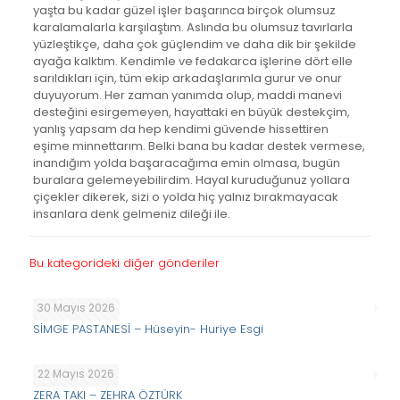
yaşta bu kadar güzel işler başarınca birçok olumsuz
karalamalarla karşılaştım. Aslında bu olumsuz tavırlarla
yüzleştikçe, daha çok güçlendim ve daha dik bir şekilde
ayağa kalktım. Kendimle ve fedakarca işlerine dört elle
sarıldıkları için, tüm ekip arkadaşlarımla gurur ve onur
duyuyorum. Her zaman yanımda olup, maddi manevi
desteğini esirgemeyen, hayattaki en büyük destekçim,
yanlış yapsam da hep kendimi güvende hissettiren
eşime minnettarım. Belki bana bu kadar destek vermese,
inandığım yolda başaracağıma emin olmasa, bugün
buralara gelemeyebilirdim. Hayal kuruduğunuz yollara
çiçekler dikerek, sizi o yolda hiç yalnız bırakmayacak
insanlara denk gelmeniz dileği ile.
Bu kategorideki diğer gönderiler
30 Mayıs 2026
SİMGE PASTANESİ – Hüseyin- Huriye Esgi
22 Mayıs 2026
ZERA TAKI – ZEHRA ÖZTÜRK