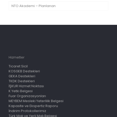
NTO Akademi – Planlanan
Hizmetler
Ticaret Sicil
KOSGEB Destekleri
GEKA Destekleri
TKDK Destekleri
İŞKUR Hizmet Noktası
K Yetki Belgesi
Fuar Organizasyonları
MEYBEM Mesleki Yeterlilik Belgesi
Kapasite ve Ekspertiz Raporu
İndirim Protokollerimiz
Türk Malı ve Yerli Malı Belgesi