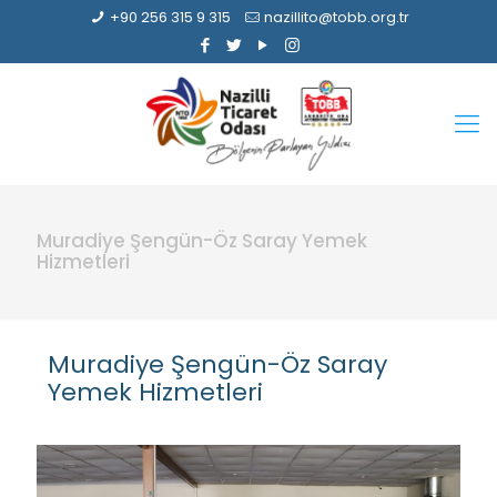
+90 256 315 9 315
nazillito@tobb.org.tr
Muradiye Şengün-Öz Saray Yemek
Hizmetleri
Muradiye Şengün-Öz Saray
Yemek Hizmetleri