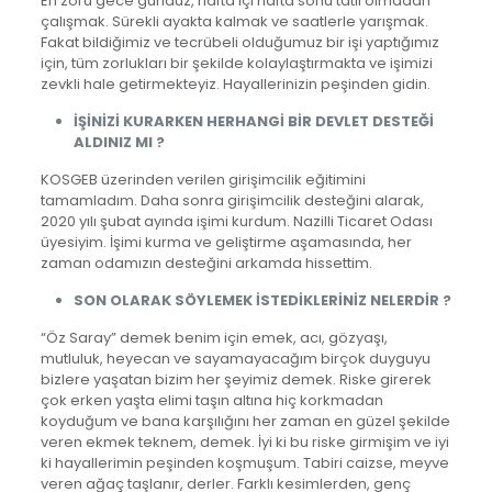
En zoru gece gündüz, hafta içi hafta sonu tatil olmadan
çalışmak. Sürekli ayakta kalmak ve saatlerle yarışmak.
Fakat bildiğimiz ve tecrübeli olduğumuz bir işi yaptığımız
için, tüm zorlukları bir şekilde kolaylaştırmakta ve işimizi
zevkli hale getirmekteyiz. Hayallerinizin peşinden gidin.
İŞİNİZİ KURARKEN HERHANGİ BİR DEVLET DESTEĞİ
ALDINIZ MI ?
KOSGEB üzerinden verilen girişimcilik eğitimini
tamamladım. Daha sonra girişimcilik desteğini alarak,
2020 yılı şubat ayında işimi kurdum. Nazilli Ticaret Odası
üyesiyim. İşimi kurma ve geliştirme aşamasında, her
zaman odamızın desteğini arkamda hissettim.
SON OLARAK SÖYLEMEK İSTEDİKLERİNİZ NELERDİR ?
“Öz Saray” demek benim için emek, acı, gözyaşı,
mutluluk, heyecan ve sayamayacağım birçok duyguyu
bizlere yaşatan bizim her şeyimiz demek. Riske girerek
çok erken yaşta elimi taşın altına hiç korkmadan
koyduğum ve bana karşılığını her zaman en güzel şekilde
veren ekmek teknem, demek. İyi ki bu riske girmişim ve iyi
ki hayallerimin peşinden koşmuşum. Tabiri caizse, meyve
veren ağaç taşlanır, derler. Farklı kesimlerden, genç