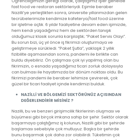
Öğrenciliğimizin gereği olarak, çalıştığımız işler genelde
fast food ve restoran sektörleriydi. Eşimle beraber
Nazilli’ye yerleştikten sonra, üniversite yıllarımızdan gelen
tecrübelerimizle kendimize kafeterya/fast food üzerine
bir işletme açtık. 6 yıldır faaliyetine devam eden işimizde,
hem kendi yaşadığımız hem de sektörden tanışık
olduğumuz klasik sorunla karşılaştık; “Paket Servis Olayı”.
Bu sorun bizi, üç yıl önce iş fikrimizi oluşturmaya ve
geliştirmeye sürükledi. “Paket Şutla”, yaklaşık 2 yıllık
fizibilite aşamasından sonra, pandemi ile birlikte can
buldu diyebiliriz. Ön çalışması çok iyi yapılmış olan bu
fikrimizin, o esnada yaşadığımız ticari zorluk dolayısıyla
can bulması ile hayatımızda bir dönüm noktası oldu. Bu
fikrimizi pandemi ile beraber lehimize çevirerek, çok
güzel bir ticari faaliyet içinde kendimizi bulduk.
NAZİLLİ VE BÖLGEMİZİ SEKTÖRÜNÜZ AÇISINDAN
DEĞERLENDİRİR MİSİNİZ ?
Nazilli, bu ve benzeri girişimcilik fikirlerinin oluşması ve
büyümesi gibi birçok imkana sahip bir şehir. Sektör olarak
başarmaya çalıştığımız iş kolunun, Nazilli gibi bir şehirde
başlaması sebebiyle çok mutluyuz. Başka bir şehirde
bunu başarmak çok daha zor olabilirdi. Tüketimin çok