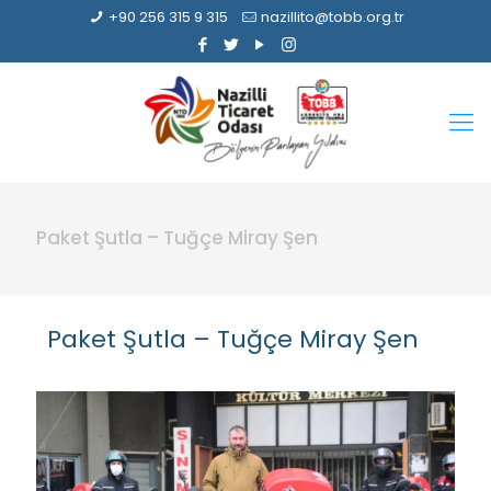
+90 256 315 9 315
nazillito@tobb.org.tr
Paket Şutla – Tuğçe Miray Şen
Paket Şutla – Tuğçe Miray Şen