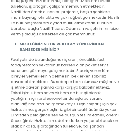
olduğu şehrimizde kurmuş olduğumuz sistem birçok
tüketiciyi, iş ortağını, çalışanı memnun etmektedir.
Nazilli’den örnek alınan bu projemiz, başka şehirlere
ilham kaynağı olmakta ve çok rağbet görmektedir. Nazilli
ile bütünleşmesi bizi ayrıca mutlu etmektedir. Bununla
beraber başta Nazilli Ticaret Odamızın ve şehrimizin bize
vermiş olduğu destekten de çok memnunuz.
MESLEĞİNİZİN ZOR VE KOLAY YÖNLERİNDEN
BAHSEDER MİSİNİZ ?
Faaliyetinde bulunduğumuz iş alanı, öncelikle fast
food/restoran sektörünün kanseri olan paket servis
sorununu çözmeye çalışmaktadır. Sipariş veren tüm
bireyler yemeklerinin gelmesini beklerken sabırsız
davranabilmektedir. Bu sebeple bazı olumsuz müşteri ve
işletme davranışlarıyla karşı karşıya kalabilmekteyiz.
Fakat işimizi hem severek hem de bilinçli olarak
yaptığımız için profesyonel bir duruşla bu sorunu
olabildiğince aza indirgemekteyiz. Hiçbir sipariş için çok
hızlı teslimat gerçekleştiririz gibi bir taahhüdümüz yoktur.
Elimizden geldiğince seri ve düzgün teslim etmek, önemli
önceliğimiz. Hızlı teslim edelim derken yaşanabilecek en
ufak bir kaza, iş ortağından tüketiciye, çalışandan