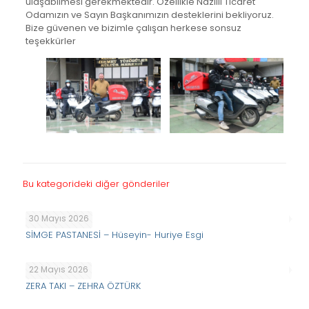
ulaşabilmesi gerekmektedir. Özellikle Nazilli Ticaret
Odamızın ve Sayın Başkanımızın desteklerini bekliyoruz.
Bize güvenen ve bizimle çalışan herkese sonsuz
teşekkürler
Bu kategorideki diğer gönderiler
30 Mayıs 2026
SİMGE PASTANESİ – Hüseyin- Huriye Esgi
22 Mayıs 2026
ZERA TAKI – ZEHRA ÖZTÜRK