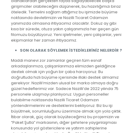
olanaklardan gerçekten fayda sağlayabilecek başka
girişimciler olabileceğini düşünerek, bu hazırlığımızı biraz
öteledik. Temelini sağlam attığımız bu işimizde büyüme
noktasında devletimizin ve Nazilli Ticaret Odamızın
yanımızda olmasına ihtiyacımız olacaktır. Dokuz ay gibi
kısa bir sürede, otuza yakın çalışanımızla her geçen gün
filomuzu büyütüyoruz. Yeni işletmeler, yeni çalışanlar, yeni
ekipmanlar her zaman ihtiyacımız.
SON OLARAK SÖYLEMEK İSTEDİKLERİNİZ NELERDİR ?
Maddi manevi zor zamanlar geçiren tüm esnaf
arkadaşlarımıza, çalışanlarımıza elimizden geldiğince
destek olmak için yoğun bir çaba harcıyoruz. Bu
doğrultuda hızlı büyüme içerisinde illaki destek almamız
gerekiyor. Nazilli’mizden ulusal bir marka olmaya doğru
güzel hedeflerimiz var. Sadece Nazilli’de 2022 yılında 75
personele ulaşmayı planlıyoruz. Uygun personeller
bulabilme noktasında Nazilli Ticaret Odamızın
yönlendirmelerini ve desteklerini bekliyoruz. Biz bu işi
büyütmek, sorumluluğunu üzerimize almak için yola çıktık.
İtibar olarak, güç olarak büyüteceğimiz bu projemizin ve
“Paket Şutla” markasının, diğer şehirlere yaygınlaşması
konusunda yol göstericilere ve yatırım sahiplerine