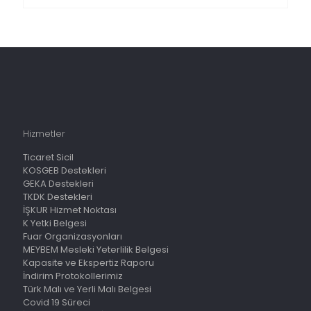
Hizmetler
Ticaret Sicil
KOSGEB Destekleri
GEKA Destekleri
TKDK Destekleri
İŞKUR Hizmet Noktası
K Yetki Belgesi
Fuar Organizasyonları
MEYBEM Mesleki Yeterlilik Belgesi
Kapasite ve Ekspertiz Raporu
İndirim Protokollerimiz
Türk Malı ve Yerli Malı Belgesi
Covid 19 Süreci