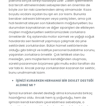
patrona birçok bireyi fazlasıyla üzer. Zaten işletmelerin
bizi tercih etmelerindeki sebeplerden en önemlisi de
böyle zor bir riski üzerlerinden almış olmamızdır. Kaza
boyutu vicdani açıdan bu işin en zor kısmı. Bununla
beraber adresini bilmeyen veya yanlış bilen, ama çok
hızlı teslimat isteyen son tüketicilerin mağduriyetleri; bu
durumdan kaynaklanan ve diğer siparişleri de etkileyen
müşteri mağduriyetleri sektörümüzdeki zorluklara
örneklerdir. Kış aylarında motor sürmek ve yağışlı soğuk
havalarda seri teslimat yapmaya çalışmak da yine
sektördeki zorluklardan. Bütün hizmet sektörlerinde
olduğu gibi bilinçli ve kalifiye personel bulabilme sorunu,
yaşanılan zorluklara örnektir. Çok tehlikeli olan bu
mesleğin, yeni müşterilerin kendiliğinden oluşması,
sürekli pazarımızın büyümesi gibi mutlu edici tarafları da
var tabi ki. Ancak parayı zorluklardan kazanan bir sektör,
bunu unutmamak lazım.
İŞİNİZİ KURARKEN HERHANGİ BİR DEVLET DESTEĞİ
ALDINIZ MI ?
İşimizi kurarken devlet desteği alma konusunda birkaç
hazırlığımız oldu. Ancak hem iş yoğunluğu, hem de
işimizin kendi kendisini çevirebilmesi sebebiyle, o