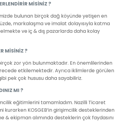
RLENDİRİR MİSİNİZ ?
İlçemizde bulunan birçok dağ köyünde yetişen en
örümüzde, markalaşma ve imalat dolayısıyla katma
kselmekte ve iç & dış pazarlarda daha kolay
 MİSİNİZ ?
 birçok zor yön bulunmaktadır. En önemlilerinden
ı derecede etkilemektedir. Ayrıca iklimlerde görülen
 gibi pek çok hususu daha sayabiliriz.
INIZ MI ?
cilik eğitimlerini tamamladım. Nazilli Ticaret
imi kurarken KOSGEB’in girişimcilik desteklerinden
e & ekipman alımında desteklerin çok faydasını