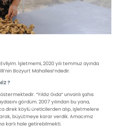
 Evliyim. İşletmemi, 2020 yılı temmuz ayında
li’nin Bozyurt Mahallesi’ndedir.
İZ ?
östermektedir. “Yıldız Gıda” unvanlı şahıs
ydasını gördüm. 2007 yılından bu yana,
a direk köylü üreticilerden alıp, işletmelere
açarak, büyütmeye karar verdik. Amacımız
 karlı hale getirebilmekti.