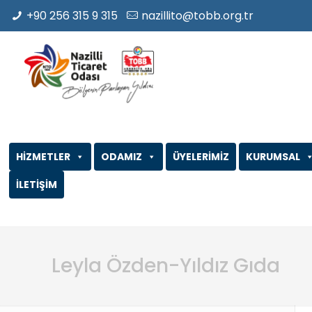
+90 256 315 9 315
nazillito@tobb.org.tr
HİZMETLER
ODAMIZ
ÜYELERİMİZ
KURUMSAL
İLETİŞİM
Leyla Özden-Yıldız Gıda