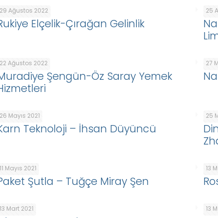
29 Ağustos 2022
25 
Rukiye Elçelik-Çırağan Gelinlik
Na
Lim
22 Ağustos 2022
27 
Muradiye Şengün-Öz Saray Yemek
Na
Hizmetleri
26 Mayıs 2021
25 
Karn Teknoloji – İhsan Düyüncü
Di
Zh
11 Mayıs 2021
13 M
Paket Şutla – Tuğçe Miray Şen
Ro
13 Mart 2021
13 M