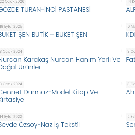
22 Ocak 2026
14 
GÖZDE TURAN-İNCİ PASTANESİ
AL
18 Eylül 2025
6 M
BUKET ŞEN BUTİK – BUKET ŞEN
KD
3 Ocak 2024
3 O
Nurcan Karakaş Nurcan Hanım Yerli Ve
Fa
Doğal Ürünler
3 Ocak 2024
3 O
Cennet Durmaz-Model Kitap Ve
Ah
Kırtasiye
14 Eylül 2022
2 Ey
Sevde Özsoy-Naz İş Tekstil
Se