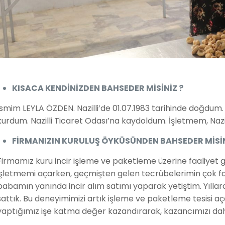
KISACA KENDİNİZDEN BAHSEDER MİSİNİZ ?
İsmim LEYLA ÖZDEN. Nazilli’de 01.07.1983 tarihinde doğdum.
kurdum. Nazilli Ticaret Odası’na kaydoldum. İşletmem, Nazil
FİRMANIZIN KURULUŞ ÖYKÜSÜNDEN BAHSEDER MİSİN
Firmamız kuru incir işleme ve paketleme üzerine faaliyet g
işletmemi açarken, geçmişten gelen tecrübelerimin çok fa
babamın yanında incir alım satımı yaparak yetiştim. Yıllarc
sattık. Bu deneyimimizi artık işleme ve paketleme tesisi 
yaptığımız işe katma değer kazandırarak, kazancımızı daha