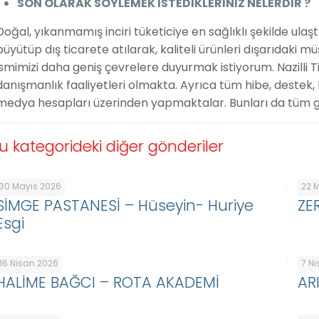
SON OLARAK SÖYLEMEK İSTEDİKLERİNİZ NELERDİR ?
Doğal, yıkanmamış inciri tüketiciye en sağlıklı şekilde ula
büyütüp dış ticarete atılarak, kaliteli ürünleri dışarıdaki 
ismimizi daha geniş çevrelere duyurmak istiyorum. Nazilli Ti
danışmanlık faaliyetleri olmakta. Ayrıca tüm hibe, destek, 
medya hesapları üzerinden yapmaktalar. Bunları da tüm gi
u kategorideki diğer gönderiler
30 Mayıs 2026
22 
SİMGE PASTANESİ – Hüseyin- Huriye
ZE
Esgi
16 Nisan 2026
7 N
HALİME BAĞCI – ROTA AKADEMİ
AR