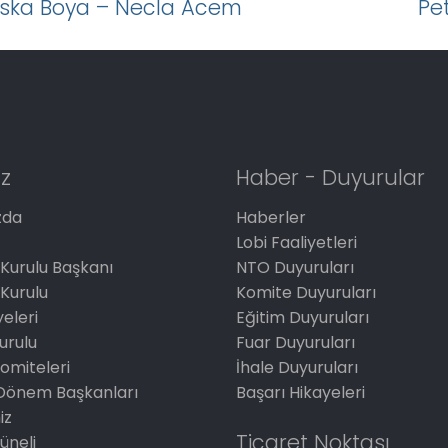
İska Boya – Necla Acem
Pe
z
Haber - Duyurular
zda
Haberler
Lobi Faaliyetleri
Kurulu Başkanı
NTO Duyuruları
Kurulu
Komite Duyuruları
eleri
Eğitim Duyuruları
Kurulu
Fuar Duyuruları
omiteleri
İhale Duyuruları
Dönem Başkanları
Başarı Hikayeleri
iz
Ticaret Noktası
üneli