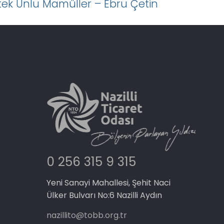
tek Unlu Mamüller – Ebru Çetin
0 256 315 9 315
Yeni Sanayi Mahallesi, Şehit Naci
Ülker Bulvarı No:6 Nazilli Aydın
nazillito@tobb.org.tr