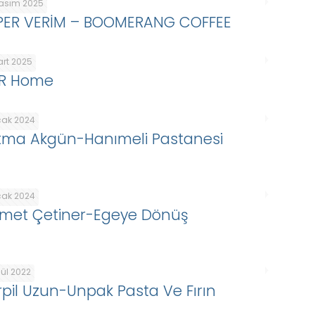
Kasım 2025
PER VERİM – BOOMERANG COFFEE
art 2025
R Home
cak 2024
tma Akgün-Hanımeli Pastanesi
cak 2024
met Çetiner-Egeye Dönüş
lül 2022
rpil Uzun-Unpak Pasta Ve Fırın