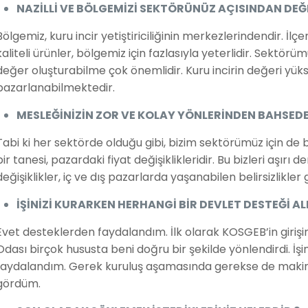
NAZİLLİ VE BÖLGEMİZİ SEKTÖRÜNÜZ AÇISINDAN DEĞE
Bölgemiz, kuru incir yetiştiriciliğinin merkezlerindendir. 
kaliteli ürünler, bölgemiz için fazlasıyla yeterlidir. Sekt
değer oluşturabilme çok önemlidir. Kuru incirin değeri yü
pazarlanabilmektedir.
MESLEĞİNİZİN ZOR VE KOLAY YÖNLERİNDEN BAHSEDER
Tabi ki her sektörde olduğu gibi, bizim sektörümüz için de
bir tanesi, pazardaki fiyat değişiklikleridir. Bu bizleri aşır
değişiklikler, iç ve dış pazarlarda yaşanabilen belirsizlikler
İŞİNİZİ KURARKEN HERHANGİ BİR DEVLET DESTEĞİ ALD
Evet desteklerden faydalandım. İlk olarak KOSGEB’in girişim
Odası birçok hususta beni doğru bir şekilde yönlendirdi. İş
faydalandım. Gerek kuruluş aşamasında gerekse de makin
gördüm.